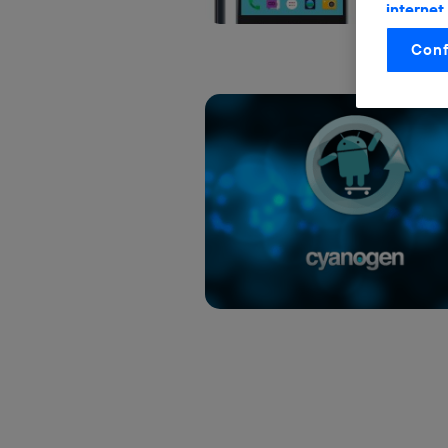
internet
otorgas 
Conf
La tecnol
control.
La tecnol
utilizand
vinculada
Este iden
conecte s
Típicame
Si util
realiz
hayan 
Si util
únicam
Puedes ge
inferior 
Para más 