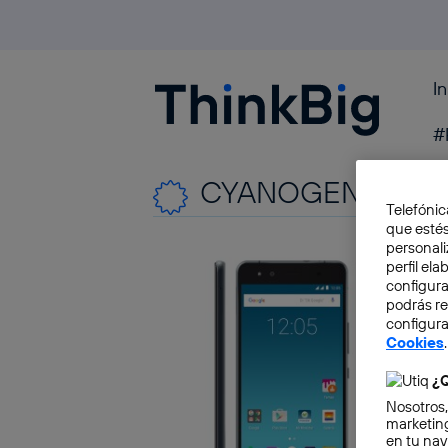
I
Blogthinkbig.com
#
CYANOGEN
Telefónic
que estés
personali
perfil el
configura
podrás r
configura
Cookies
.
¿Q
Nosotros,
marketing
en tu nav