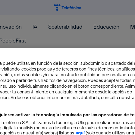
nnovación
IA
Sostenibilidad
Educación
M
PeopleFirst
a puede utilizar, en función de la sección, subdominio o apartado del 
 visitando, cookies propias y de terceros con fines técnicos, analíticos
zación, redes sociales y/o para mostrarte publicidad personalizada e
bq y Telefónica se alían para
aborado a partir de tus hábitos de navegación. Puedes aceptar todas, 
r su uso individualmente clicando en el botón correspondiente. Asi
terminal con Cyanogen de se
evocar tu consentimiento en cualquier momento desde la opción de
ción. Si deseas obtener información más detallada, consulta nuestra
O cómo Movistar se ha convertido en el primer
dispositivo con Cyanogen a nivel europeo. Lo 
uieres activar la tecnología impulsada por las operadoras de te
 Telefónica S.A., utilizamos la tecnología Utiq para realizar nuestras a
Javier Lacort
 digital o análisis (como se describe en este aviso de consentimient
egación en nuestra(s) web(s) listadas
aquí
(solo cuando utilizas una