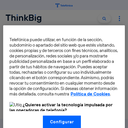
Buscar:
Buscar
DEPORTE ELECTRONICO
Telefónica puede utilizar, en función de la sección,
subdominio o apartado del sitio web que estés visitando,
cookies propias y de terceros con fines técnicos, analíticos,
Los eSports no tienen techo
de personalización, redes sociales y/o para mostrarte
publicidad personalizada en base a un perfil elaborado a
Pablo Requejo Rodriguez
partir de tus hábitos de navegación. Puedes aceptar
todas, rechazarlas o configurar su uso individualmente
clicando en el botón correspondiente. Asimismo, podrás
revocar tu consentimiento en cualquier momento desde
la opción de configuración. Si deseas obtener información
más detallada, consulta nuestra
Política de Cookies
.
¿Quieres activar la tecnología impulsada por
las operadoras de telefonía?
Nosotros, Telefónica S.A., utilizamos la tecnología Utiq para
Configurar
realizar nuestras acciones de marketing digital o análisis
(como se describe en este aviso de consentimiento)