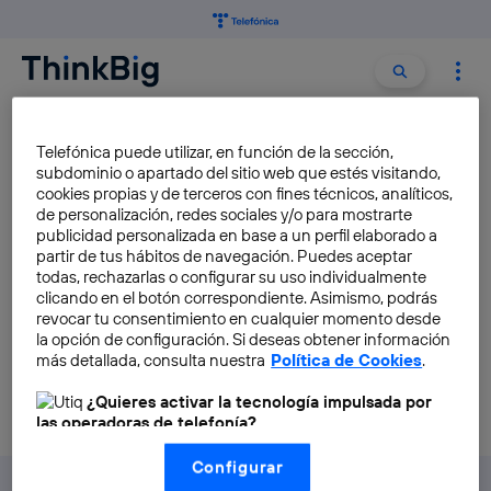
Buscar:
Buscar
DIA DEL PADRE
Telefónica puede utilizar, en función de la sección,
subdominio o apartado del sitio web que estés visitando,
cookies propias y de terceros con fines técnicos, analíticos,
Las recomendaciones de
de personalización, redes sociales y/o para mostrarte
Movistar+ en el Dia del Padre
publicidad personalizada en base a un perfil elaborado a
partir de tus hábitos de navegación. Puedes aceptar
Beatriz Iznaola
todas, rechazarlas o configurar su uso individualmente
clicando en el botón correspondiente. Asimismo, podrás
revocar tu consentimiento en cualquier momento desde
la opción de configuración. Si deseas obtener información
más detallada, consulta nuestra
Política de Cookies
.
¿Quieres activar la tecnología impulsada por
las operadoras de telefonía?
Nosotros, Telefónica S.A., utilizamos la tecnología Utiq para
Configurar
realizar nuestras acciones de marketing digital o análisis
(como se describe en este aviso de consentimiento)