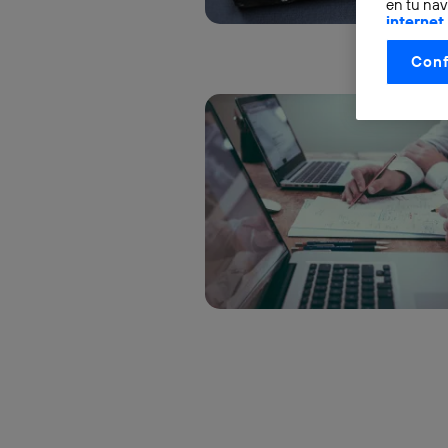
en tu nav
internet
otorgas 
Conf
La tecnol
control.
La tecnol
utilizand
vinculada
Este iden
conecte s
Típicame
Si util
realiz
hayan 
Si util
únicam
Puedes ge
inferior 
Para más 