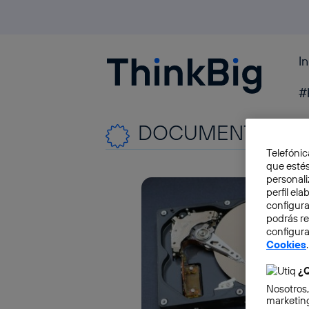
I
Blogthinkbig.com
#
DOCUMENTOS
Telefónic
que estés
personali
perfil el
configura
podrás r
configura
Cookies
.
¿Q
Nosotros,
marketing