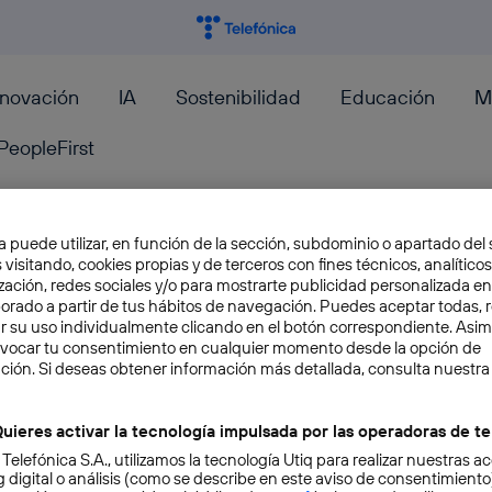
nnovación
IA
Sostenibilidad
Educación
M
PeopleFirst
a puede utilizar, en función de la sección, subdominio o apartado del 
 visitando, cookies propias y de terceros con fines técnicos, analíticos
zación, redes sociales y/o para mostrarte publicidad personalizada e
Cómo hacer una copia de se
aborado a partir de tus hábitos de navegación. Puedes aceptar todas, 
Timeline
r su uso individualmente clicando en el botón correspondiente. Asi
evocar tu consentimiento en cualquier momento desde la opción de
ción. Si deseas obtener información más detallada, consulta nuestra
Que levante la mano quien realiza copia de se
cierta frecuencia. Seguramente seréis pocos. 
uieres activar la tecnología impulsada por las operadoras de te
incluyo,...
 Telefónica S.A., utilizamos la tecnología Utiq para realizar nuestras a
José María López
 digital o análisis (como se describe en este aviso de consentimient