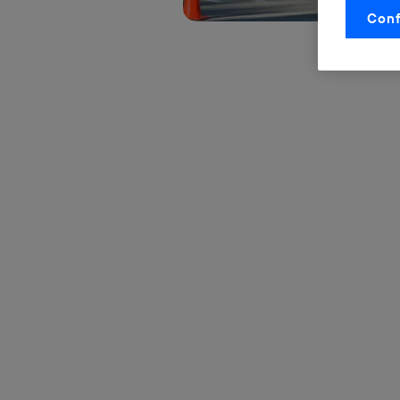
Conf
La tecnol
control.
La tecnol
utilizand
vinculada
Este iden
conecte s
Típicame
Si util
realiz
hayan 
Si util
únicam
Puedes ge
inferior 
Para más 