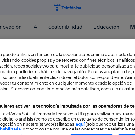
nnovación
IA
Sostenibilidad
Educación
M
PeopleFirst
a puede utilizar, en función de la sección, subdominio o apartado del 
S
 visitando, cookies propias y de terceros con fines técnicos, analíticos
zación, redes sociales y/o para mostrarte publicidad personalizada e
aborado a partir de tus hábitos de navegación. Puedes aceptar todas, 
r su uso individualmente clicando en el botón correspondiente. Asi
Who should pay the traffic fin
evocar tu consentimiento en cualquier momento desde la opción de
ción. Si deseas obtener información más detallada, consulta nuestra
cars?
uieres activar la tecnología impulsada por las operadoras de te
We still haven’t fully digested the arrival of the
 Telefónica S.A., utilizamos la tecnología Utiq para realizar nuestras a
witnessing the first steps of driverless cars tha
 digital o análisis (como se describe en este aviso de consentimient
egación en nuestra(s) web(s) listadas
Javier Lacort
aquí
(solo cuando utilizas una
 habilitada
, proporcionada por una de las operadoras de telefonía par
tu consentimiento en cada página web).