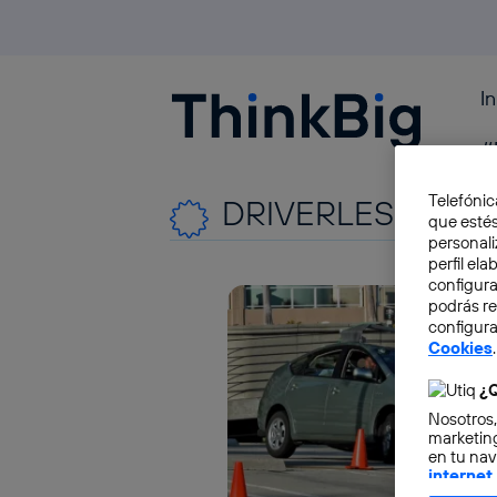
I
Blogthinkbig.com
#
Telefónic
DRIVERLESS CAR
que estés
personali
perfil el
configura
podrás r
configura
Cookies
.
¿Q
Nosotros,
marketing
en tu nav
internet
otorgas 