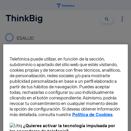
Buscar:
Buscar
ESALUD
Discursos motivadores para
Telefónica puede utilizar, en función de la sección,
emprendedores (I)
subdominio o apartado del sitio web que estés visitando,
cookies propias y de terceros con fines técnicos, analíticos,
Pablo G. Bejerano
de personalización, redes sociales y/o para mostrarte
publicidad personalizada en base a un perfil elaborado a
partir de tus hábitos de navegación. Puedes aceptar
todas, rechazarlas o configurar su uso individualmente
clicando en el botón correspondiente. Asimismo, podrás
La e-health evita un 34% de
revocar tu consentimiento en cualquier momento desde
las muertes por insuficiencia
la opción de configuración. Si deseas obtener información
cardiaca
más detallada, consulta nuestra
Política de Cookies
.
Víctor Martín-Pozuelo
¿Quieres activar la tecnología impulsada por
las operadoras de telefonía?