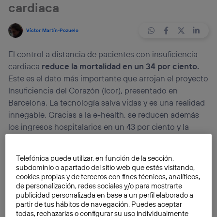
cardiaca
Víctor Martín-Pozuelo
El control a distancia de pacientes con insuficiencia
cardiaca
reduce la mortalidad en un 34 por ciento.
Este es el dato más importante que arrojan el proyecto
Insuficiencia del Corazón (Icor), presentado en
Barcelona. La tecnología salva vidas y es una realidad
innegable. Gracias a la e-health, se reducen además
los ingresos hospitalarios en un 43 por ciento y la
descompensación provocada por la dolencia en un 77
por ciento.
Telefónica puede utilizar, en función de la sección,
subdominio o apartado del sitio web que estés visitando,
Estos números salen del proyecto
Icor
sobre la
cookies propias y de terceros con fines técnicos, analíticos,
de personalización, redes sociales y/o para mostrarte
gestión de pacientes con dolencias cardiovasculares.
publicidad personalizada en base a un perfil elaborado a
Se inició en 2010, convirtiéndose en uno de los más
partir de tus hábitos de navegación. Puedes aceptar
importantes a nivel europeo, y ha sido posible gracias
todas, rechazarlas o configurar su uso individualmente