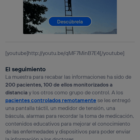
lo que cualquier persona que conecte su dispositivo y
consienta el uso de la tecnología recibirá el mismo
identificador. Típicamente:
Si utilizas una
conexión de banda ancha
(p. ej., Wi-Fi),
el marketing o análisis se realizará en función de las
actividades de navegación de los miembros del hogar
que hayan dado su consentimiento.
Si utilizas
datos móviles
, el marketing será más
[youtube]http://youtu.be/qMF7MinB7E4[/youtube]
personalizado, ya que se basará únicamente en la
navegación del usuario del móvil.
El seguimiento
Puedes gestionar los consentimientos Utiq seleccionando
La muestra para recabar las informaciones ha sido de
“Administrar Utiq” en la parte inferior de esta página web o
visitando el
portal de privacidad de Utiq
200 pacientes, 100 de ellos monitorizados a
(“consenthub”)
. Para más información, consulta
distancia
y los otros como grupo de control. A los
la
política de privacidad de Utiq
.
pacientes controlados remotamente
se les entregó
una pantalla táctil, un medidor de tensión, una
báscula, alarmas para recordar la toma de medicación,
contenidos educativos para mejorar el conocimiento
de las enfermedades y dispositivos para poder enviar
la información a los doctores.