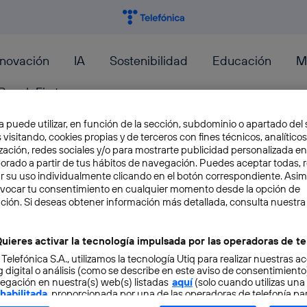
nnovación
IA
Sostenibilidad
Educación
M
PeopleFirst
a puede utilizar, en función de la sección, subdominio o apartado del 
 visitando, cookies propias y de terceros con fines técnicos, analíticos
zación, redes sociales y/o para mostrarte publicidad personalizada e
aborado a partir de tus hábitos de navegación. Puedes aceptar todas, 
r su uso individualmente clicando en el botón correspondiente. Asi
Hello Europe!, un proyecto p
evocar tu consentimiento en cualquier momento desde la opción de
ción. Si deseas obtener información más detallada, consulta nuestra
personas
uieres activar la tecnología impulsada por las operadoras de te
Cuando terminó la II Guerra Mundial, el conti
 Telefónica S.A., utilizamos la tecnología Utiq para realizar nuestras a
literalmente devastado. La inmensa pérdida de
 digital o análisis (como se describe en este aviso de consentimient
tierras y, sobre todo,...
egación en nuestra(s) web(s) listadas
aquí
(solo cuando utilizas una
 habilitada
, proporcionada por una de las operadoras de telefonía par
Angela Bernardo
tu consentimiento en cada página web).