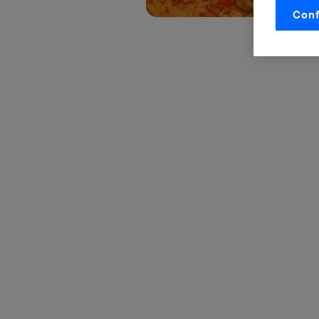
Conf
La tecnol
control.
La tecnol
utilizand
vinculada
Este iden
conecte s
Típicame
Si util
realiz
hayan 
Si util
únicam
Puedes ge
inferior 
Para más 