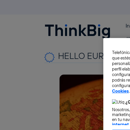
I
Blogthinkbig.com
#
Telefónic
HELLO EUROPE
que estés
personali
perfil el
configura
podrás r
configura
Cookies
.
¿Q
Nosotros,
marketing
en tu nav
internet
otorgas 