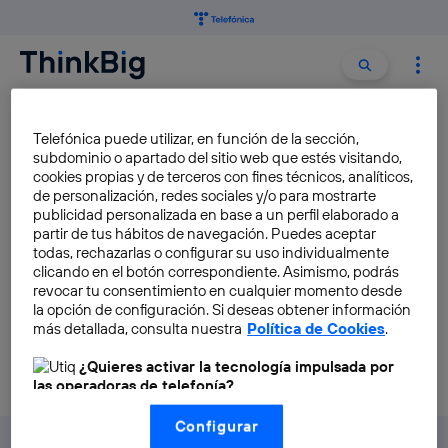
Buscar:
Buscar
HEMISFERIO NORTE
Telefónica puede utilizar, en función de la sección,
subdominio o apartado del sitio web que estés visitando,
cookies propias y de terceros con fines técnicos, analíticos,
Auroras boreales, una buena
de personalización, redes sociales y/o para mostrarte
opción para los que aún no se
publicidad personalizada en base a un perfil elaborado a
partir de tus hábitos de navegación. Puedes aceptar
han ido de vacaciones
todas, rechazarlas o configurar su uso individualmente
Daniel Poto Galán
clicando en el botón correspondiente. Asimismo, podrás
revocar tu consentimiento en cualquier momento desde
la opción de configuración. Si deseas obtener información
más detallada, consulta nuestra
Política de Cookies
.
¿Quieres activar la tecnología impulsada por
las operadoras de telefonía?
Nosotros, Telefónica S.A., utilizamos la tecnología Utiq para
Configurar
realizar nuestras acciones de marketing digital o análisis
(como se describe en este aviso de consentimiento)