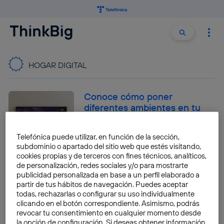
Buscar:
Buscar
HOGAR DIGITAL
Conoce cómo poner
diferentes ambientes en tu
televisión para relajarte,
concentrarte o decorar tu
Telefónica puede utilizar, en función de la sección,
hogar
subdominio o apartado del sitio web que estés visitando,
cookies propias y de terceros con fines técnicos, analíticos,
Gonzalo Ruiz Quesada
de personalización, redes sociales y/o para mostrarte
publicidad personalizada en base a un perfil elaborado a
Disfruta de Movistar
partir de tus hábitos de navegación. Puedes aceptar
Videopodcasts en la app
todas, rechazarlas o configurar su uso individualmente
clicando en el botón correspondiente. Asimismo, podrás
de Movistar Plus+
revocar tu consentimiento en cualquier momento desde
Paula Vizuete
la opción de configuración. Si deseas obtener información