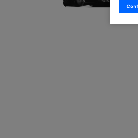
Conf
La tecnol
control.
La tecnol
utilizand
vinculada
Este iden
conecte s
Típicame
Si util
realiz
hayan 
Si util
únicam
Puedes ge
inferior 
Para más 