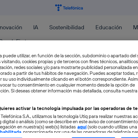
nnovación
IA
Sostenibilidad
Educación
M
PeopleFirst
a puede utilizar, en función de la sección, subdominio o apartado del 
PUTER CLUB
 visitando, cookies propias y de terceros con fines técnicos, analíticos
zación, redes sociales y/o para mostrarte publicidad personalizada e
aborado a partir de tus hábitos de navegación. Puedes aceptar todas, 
r su uso individualmente clicando en el botón correspondiente. Asi
Homebrew Computer Club, el
evocar tu consentimiento en cualquier momento desde la opción de
ción. Si deseas obtener información más detallada, consulta nuestra
aficionados que creó una ind
uieres activar la tecnología impulsada por las operadoras de te
Muchas buenas ideas de negocio nacen dentro
 Telefónica S.A., utilizamos la tecnología Utiq para realizar nuestras a
nos gustan. Aficiones y hobbies que despiertan 
 digital o análisis (como se describe en este aviso de consentimient
egación en nuestra(s) web(s) listadas
JJ Velasco
aquí
(solo cuando utilizas una
 habilitada
, proporcionada por una de las operadoras de telefonía par
tu consentimiento en cada página web).