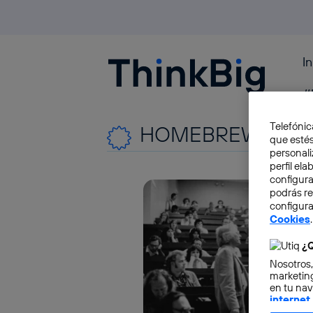
I
Blogthinkbig.com
#
Telefónic
HOMEBREW COM
que estés
personali
perfil el
configura
podrás r
configura
Cookies
.
¿Q
Nosotros,
marketing
en tu nav
internet
otorgas 