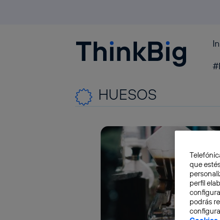
I
Blogthinkbig.com
#
HUESOS
Telefónic
que estés
personali
perfil el
configura
podrás r
configura