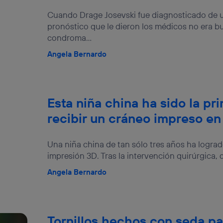
de esta página web o visitando el
portal de privacidad de Utiq (“c
Cuando Drage Josevski fue diagnosticado de un
información, consulta la
política de privacidad de Utiq
.
pronóstico que le dieron los médicos no era bu
condroma...
Angela Bernardo
Esta niña china ha sido la p
recibir un cráneo impreso en
Una niña china de tan sólo tres años ha logrado
impresión 3D. Tras la intervención quirúrgica, q
Angela Bernardo
Tornillos hechos con seda pa