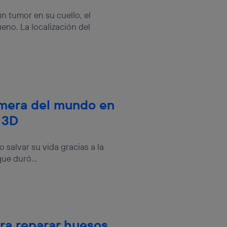
onsenthub”)
.
 tumor en su cuello, el
eno. La localización del
rimera del mundo en
 3D
 salvar su vida gracias a la
ue duró...
ra reparar huesos,