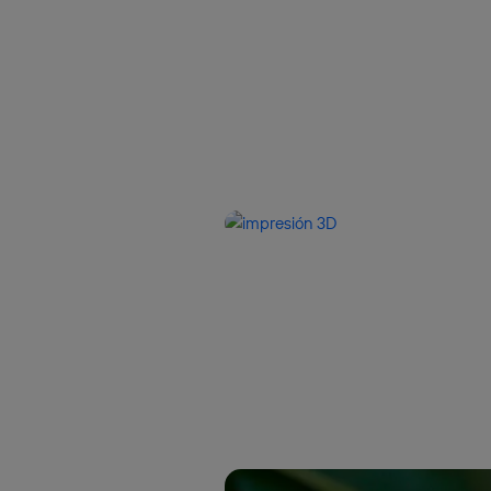
inferior 
Para más 