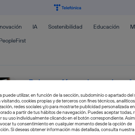
nnovación
IA
Sostenibilidad
Educación
M
PeopleFirst
Beber café puede ayudar a fo
huesos
a puede utilizar, en función de la sección, subdominio o apartado del 
 visitando, cookies propias y de terceros con fines técnicos, analíticos
zación, redes sociales y/o para mostrarte publicidad personalizada e
¿El café es bueno o malo para la salud? ¿Cuá
aborado a partir de tus hábitos de navegación. Puedes aceptar todas, 
beber al día? ¿Es bueno para nuestros huesos? 
r su uso individualmente clicando en el botón correspondiente. Asi
evocar tu consentimiento en cualquier momento desde la opción de
Elena Díaz
ción. Si deseas obtener información más detallada, consulta nuestra