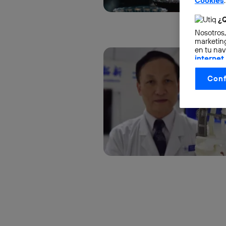
Cookies
.
¿Q
Nosotros,
marketing
en tu nav
internet
otorgas 
Conf
La tecnol
control.
La tecnol
utilizand
vinculada
Este iden
conecte s
Típicame
Si util
realiz
hayan 
Si util
únicam
Puedes ge