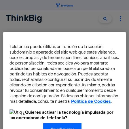
Buscar:
Buscar
INTERNET SATELITAL
Telefónica puede utilizar, en función de la sección,
subdominio o apartado del sitio web que estés visitando,
La Unión Europea prepara su
cookies propias y de terceros con fines técnicos, analíticos,
propio Starlink: se llama IRIS2
de personalización, redes sociales y/o para mostrarte
y una parte se hace en
publicidad personalizada en base a un perfil elaborado a
partir de tus hábitos de navegación. Puedes aceptar
España
todas, rechazarlas o configurar su uso individualmente
José María López
clicando en el botón correspondiente. Asimismo, podrás
revocar tu consentimiento en cualquier momento desde
la opción de configuración. Si deseas obtener información
Cómo funciona el internet
más detallada, consulta nuestra
Política de Cookies
.
satelital
¿Quieres activar la tecnología impulsada por
José María López
las operadoras de telefonía?
Nosotros, Telefónica S.A., utilizamos la tecnología Utiq para