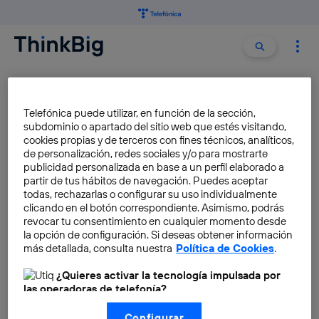
Buscar:
Buscar
IOS 14
Telefónica puede utilizar, en función de la sección,
subdominio o apartado del sitio web que estés visitando,
Cinco cosas que podrás hacer
cookies propias y de terceros con fines técnicos, analíticos,
gracias a iOS14 que te harán
de personalización, redes sociales y/o para mostrarte
publicidad personalizada en base a un perfil elaborado a
sentir en el futuro
partir de tus hábitos de navegación. Puedes aceptar
Diego de la Torre
todas, rechazarlas o configurar su uso individualmente
clicando en el botón correspondiente. Asimismo, podrás
revocar tu consentimiento en cualquier momento desde
¿Historia de un hackeo a
la opción de configuración. Si deseas obtener información
Apple? Así se filtró el sistema
más detallada, consulta nuestra
Política de Cookies
.
operativo iOS 14
¿Quieres activar la tecnología impulsada por
Diego de la Torre
las operadoras de telefonía?
Nosotros, Telefónica S.A., utilizamos la tecnología Utiq para
Configurar
realizar nuestras acciones de marketing digital o análisis