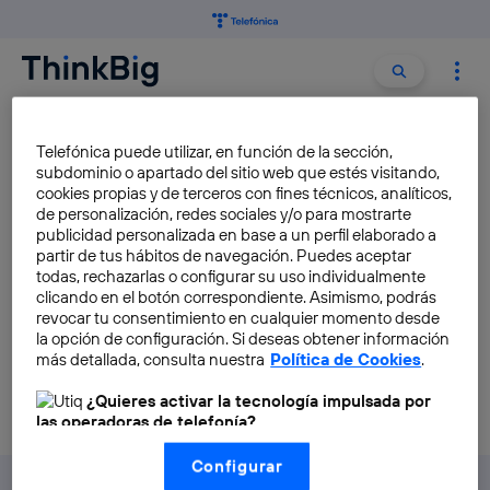
Buscar:
Buscar
KART
Telefónica puede utilizar, en función de la sección,
subdominio o apartado del sitio web que estés visitando,
cookies propias y de terceros con fines técnicos, analíticos,
Daymak Blast C5: el kart más
de personalización, redes sociales y/o para mostrarte
rápido de la historia
publicidad personalizada en base a un perfil elaborado a
partir de tus hábitos de navegación. Puedes aceptar
Carolina Ferrer Caballero
todas, rechazarlas o configurar su uso individualmente
clicando en el botón correspondiente. Asimismo, podrás
revocar tu consentimiento en cualquier momento desde
la opción de configuración. Si deseas obtener información
más detallada, consulta nuestra
Política de Cookies
.
¿Quieres activar la tecnología impulsada por
las operadoras de telefonía?
Nosotros, Telefónica S.A., utilizamos la tecnología Utiq para
Configurar
realizar nuestras acciones de marketing digital o análisis
(como se describe en este aviso de consentimiento)