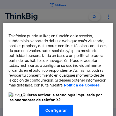
Buscar:
Buscar
MÚSICA CLÁSICA
Telefónica puede utilizar, en función de la sección,
subdominio o apartado del sitio web que estés visitando,
cookies propias y de terceros con fines técnicos, analíticos,
Telefónica se adentra en la
de personalización, redes sociales y/o para mostrarte
música clásica con un nuevo
publicidad personalizada en base a un perfil elaborado a
partir de tus hábitos de navegación. Puedes aceptar
programa de emprendimiento
todas, rechazarlas o configurar su uso individualmente
Fernando Mateos
clicando en el botón correspondiente. Asimismo, podrás
revocar tu consentimiento en cualquier momento desde
la opción de configuración. Si deseas obtener información
más detallada, consulta nuestra
Política de Cookies
.
¿Quieres activar la tecnología impulsada por
las operadoras de telefonía?
Nosotros, Telefónica S.A., utilizamos la tecnología Utiq para
Configurar
realizar nuestras acciones de marketing digital o análisis
(como se describe en este aviso de consentimiento)