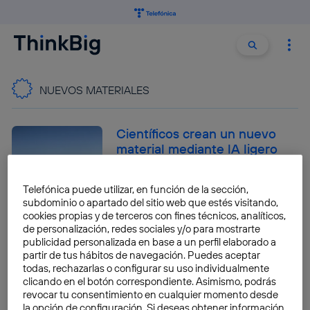
Buscar:
Buscar
NUEVOS MATERIALES
Científicos crean un nuevo
material mediante lA ligero
como la espuma y fuerte
como el acero
Telefónica puede utilizar, en función de la sección,
subdominio o apartado del sitio web que estés visitando,
José María López
cookies propias y de terceros con fines técnicos, analíticos,
de personalización, redes sociales y/o para mostrarte
Captar agua del aire usando
publicidad personalizada en base a un perfil elaborado a
cristales: el alocado proyecto
partir de tus hábitos de navegación. Puedes aceptar
creado en Abu Dabi
todas, rechazarlas o configurar su uso individualmente
clicando en el botón correspondiente. Asimismo, podrás
José María López
revocar tu consentimiento en cualquier momento desde
la opción de configuración. Si deseas obtener información