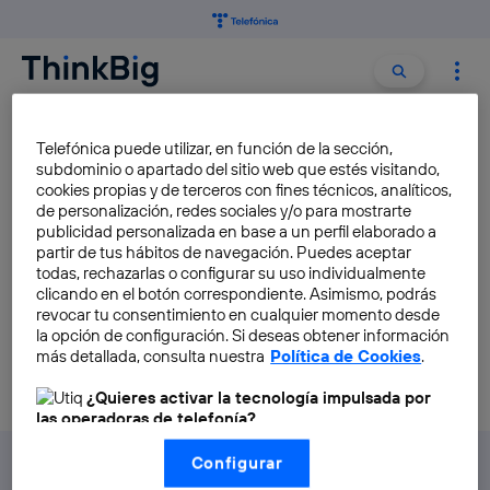
Buscar:
Buscar
NURIA OLIVER
Telefónica puede utilizar, en función de la sección,
subdominio o apartado del sitio web que estés visitando,
cookies propias y de terceros con fines técnicos, analíticos,
Big Data for Social Good, o la
de personalización, redes sociales y/o para mostrarte
publicidad personalizada en base a un perfil elaborado a
aplicación de Inteligencia
partir de tus hábitos de navegación. Puedes aceptar
Artificial a la analítica de datos
todas, rechazarlas o configurar su uso individualmente
clicando en el botón correspondiente. Asimismo, podrás
Pablo Requejo Rodriguez
revocar tu consentimiento en cualquier momento desde
la opción de configuración. Si deseas obtener información
más detallada, consulta nuestra
Política de Cookies
.
¿Quieres activar la tecnología impulsada por
las operadoras de telefonía?
Nosotros, Telefónica S.A., utilizamos la tecnología Utiq para
Configurar
realizar nuestras acciones de marketing digital o análisis
(como se describe en este aviso de consentimiento)