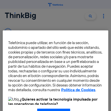
Buscar:
Buscar
PLÁSTICOS
Telefónica puede utilizar, en función de la sección,
Reciclar botellas de plástico
subdominio o apartado del sitio web que estés visitando,
cookies propias y de terceros con fines técnicos, analíticos,
nunca había sido tan fácil
de personalización, redes sociales y/o para mostrarte
publicidad personalizada en base a un perfil elaborado a
Angela Bernardo
partir de tus hábitos de navegación. Puedes aceptar
todas, rechazarlas o configurar su uso individualmente
clicando en el botón correspondiente. Asimismo, podrás
revocar tu consentimiento en cualquier momento desde
La muerte del plástico dará
la opción de configuración. Si deseas obtener información
paso a los nanomateriales
más detallada, consulta nuestra
Política de Cookies
.
Miguel A. Perez
¿Quieres activar la tecnología impulsada por
las operadoras de telefonía?
Nosotros, Telefónica S.A., utilizamos la tecnología Utiq para