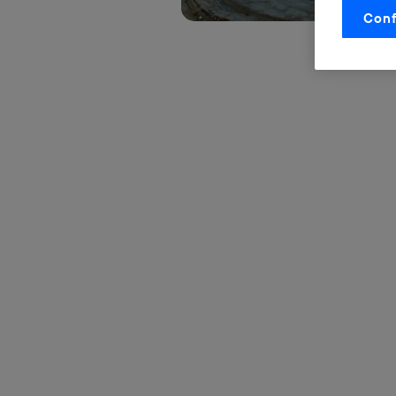
Conf
La tecnol
control.
La tecnol
utilizand
vinculada
Este iden
conecte s
Típicame
Si util
realiz
hayan 
Si util
únicam
Puedes ge
inferior 
Para más 