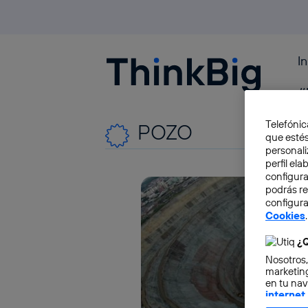
I
Blogthinkbig.com
#
Telefónic
POZO
que estés
personali
perfil el
configura
podrás r
configura
Cookies
.
¿Q
Nosotros,
marketing
en tu nav
internet
otorgas 