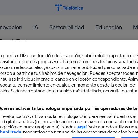
nnovación
IA
Sostenibilidad
Educación
M
PeopleFirst
a puede utilizar, en función de la sección, subdominio o apartado del 
 visitando, cookies propias y de terceros con fines técnicos, analíticos
zación, redes sociales y/o para mostrarte publicidad personalizada e
aborado a partir de tus hábitos de navegación. Puedes aceptar todas, 
r su uso individualmente clicando en el botón correspondiente. Asi
¿Qué misterios esconde el p
evocar tu consentimiento en cualquier momento desde la opción de
ción. Si deseas obtener información más detallada, consulta nuestra
del planeta?
uieres activar la tecnología impulsada por las operadoras de te
En el siglo XX, el mundo tenía puesta la mira
 Telefónica S.A., utilizamos la tecnología Utiq para realizar nuestras a
en todo. Nos referimos a la Guerra Fría, donde..
 digital o análisis (como se describe en este aviso de consentimient
egación en nuestra(s) web(s) listadas
Fran Castillo
aquí
(solo cuando utilizas una
 habilitada
, proporcionada por una de las operadoras de telefonía par
tu consentimiento en cada página web).