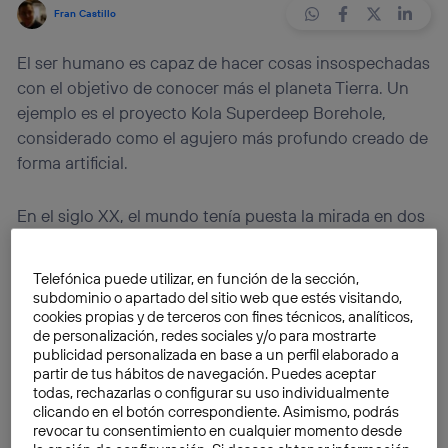
Fran Castillo
El ser humano es capaz de hacer cosas insospechadas
con el objetivo de conocer más el planeta Tierra. Un
ejemplo es el proyecto Kola Superdeep Borehole,
considerado como el agujero más profundo creado de
forma artificial.
En el siglo XX, el mundo tenía puesta la mirada en dos
países que competían en todo. Nos referimos a la
Guerra Fría
, donde se puede destacar la
carrera
Telefónica puede utilizar, en función de la sección,
espacial
entre Estados Unidos y la antigua Unión
subdominio o apartado del sitio web que estés visitando,
Soviética con el objetivo de conquistar más allá de
cookies propias y de terceros con fines técnicos, analíticos,
de personalización, redes sociales y/o para mostrarte
nuestro planeta.
publicidad personalizada en base a un perfil elaborado a
partir de tus hábitos de navegación. Puedes aceptar
Esto es lo que la mayoría de las personas conocen,
todas, rechazarlas o configurar su uso individualmente
clicando en el botón correspondiente. Asimismo, podrás
pero mientras tanto un grupo de geólogos en vez de
revocar tu consentimiento en cualquier momento desde
mirar el firmamento quisieron mirar más allá de