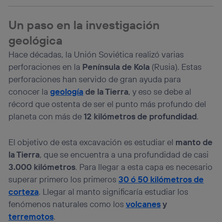
identificador. Típicamente:
Si utilizas una
conexión de banda ancha
(p. ej., Wi-Fi),
Un paso en la investigación
el marketing o análisis se realizará en función de las
actividades de navegación de los miembros del hogar
geológica
que hayan dado su consentimiento.
Hace décadas, la Unión Soviética realizó varias
Si utilizas
datos móviles
, el marketing será más
perforaciones en la
Península de Kola
(Rusia). Estas
personalizado, ya que se basará únicamente en la
navegación del usuario del móvil.
perforaciones han servido de gran ayuda para
Puedes gestionar los consentimientos Utiq seleccionando
conocer la
geología
de la Tierra
, y eso se debe al
“Administrar Utiq” en la parte inferior de esta página web o
récord que ostenta de ser el punto más profundo del
visitando el
portal de privacidad de Utiq
planeta con más de
12 kilómetros de profundidad
.
(“consenthub”)
. Para más información, consulta
la
política de privacidad de Utiq
.
El objetivo de esta excavación es estudiar el
manto de
la Tierra
, que se encuentra a una profundidad de casi
3.000 kilómetros
. Para llegar a esta capa es necesario
superar primero los primeros
30 ó 50 kilómetros de
corteza
. Llegar al manto significaría estudiar los
fenómenos naturales como los
volcanes
y
terremotos
.