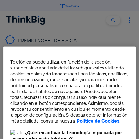
Buscar:
Buscar
PREMIO NOBEL DE FÍSICA
Los exoplanetas y la
Telefónica puede utilizar, en función de la sección,
evolución del cosmos reciben
subdominio o apartado del sitio web que estés visitando,
el Nobel de Física
cookies propias y de terceros con fines técnicos, analíticos,
de personalización, redes sociales y/o para mostrarte
Fran Castillo
publicidad personalizada en base a un perfil elaborado a
partir de tus hábitos de navegación. Puedes aceptar
todas, rechazarlas o configurar su uso individualmente
Los descubridores de las
clicando en el botón correspondiente. Asimismo, podrás
ondas gravitacionales ganan
revocar tu consentimiento en cualquier momento desde
el Nobel de Física
la opción de configuración. Si deseas obtener información
más detallada, consulta nuestra
Política de Cookies
.
Angela Bernardo
¿Quieres activar la tecnología impulsada por
las operadoras de telefonía?