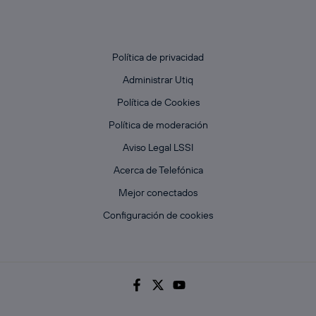
que hayan dado su consentimiento.
Si utilizas
datos móviles
, el marketing será más
personalizado, ya que se basará únicamente en la
navegación del usuario del móvil.
Política de privacidad
Puedes gestionar los consentimientos Utiq seleccionando
Administrar Utiq
“Administrar Utiq” en la parte inferior de esta página web o
visitando el
portal de privacidad de Utiq
Política de Cookies
(“consenthub”)
. Para más información, consulta
Política de moderación
la
política de privacidad de Utiq
.
Aviso Legal LSSI
Acerca de Telefónica
Mejor conectados
Configuración de cookies