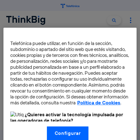
Buscar:
Buscar
SAN MARINO
Telefónica puede utilizar, en función de la sección,
subdominio o apartado del sitio web que estés visitando,
cookies propias y de terceros con fines técnicos, analíticos,
San Marino será la primera
de personalización, redes sociales y/o para mostrarte
ciudad europea con 5G
publicidad personalizada en base a un perfil elaborado a
partir de tus hábitos de navegación. Puedes aceptar
Lucía Gavilán Rivillas
todas, rechazarlas o configurar su uso individualmente
clicando en el botón correspondiente. Asimismo, podrás
revocar tu consentimiento en cualquier momento desde
la opción de configuración. Si deseas obtener información
más detallada, consulta nuestra
Política de Cookies
.
¿Quieres activar la tecnología impulsada por
las operadoras de telefonía?
Nosotros, Telefónica S.A., utilizamos la tecnología Utiq para
Configurar
realizar nuestras acciones de marketing digital o análisis
(como se describe en este aviso de consentimiento)