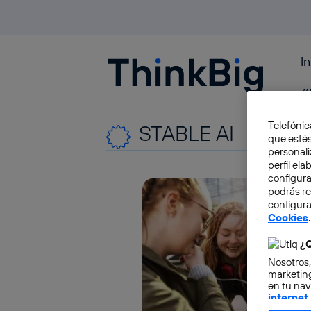
I
Blogthinkbig.com
#
Telefónic
STABLE AI
que estés
personali
perfil el
configura
podrás r
configura
Cookies
.
¿Q
Nosotros,
marketing
en tu nav
internet
otorgas 