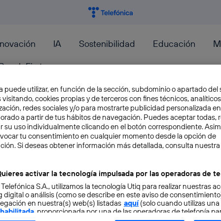
nnovación
IA
Sostenibilidad
Educación
M
PeopleFirst
a puede utilizar, en función de la sección, subdominio o apartado del 
 visitando, cookies propias y de terceros con fines técnicos, analíticos
zación, redes sociales y/o para mostrarte publicidad personalizada e
aborado a partir de tus hábitos de navegación. Puedes aceptar todas, 
r su uso individualmente clicando en el botón correspondiente. Asi
Stable Audio: cómo crear mú
evocar tu consentimiento en cualquier momento desde la opción de
ción. Si deseas obtener información más detallada, consulta nuestra
casa
uieres activar la tecnología impulsada por las operadoras de te
Stable Diffusion fue uno de los primeros modelos
 Telefónica S.A., utilizamos la tecnología Utiq para realizar nuestras a
generativa que se hizo popular entre el gran pú
 digital o análisis (como se describe en este aviso de consentimient
egación en nuestra(s) web(s) listadas
José María López
aquí
(solo cuando utilizas una
 habilitada
, proporcionada por una de las operadoras de telefonía par
tu consentimiento en cada página web).