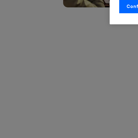
Conf
La tecnol
control.
La tecnol
utilizand
vinculada
Este iden
conecte s
Típicame
Si util
realiz
hayan 
Si util
únicam
Puedes ge
inferior 
Para más 