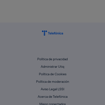
actividades de navegación de los miembros del hogar
que hayan dado su consentimiento.
Si utilizas
datos móviles
, el marketing será más
personalizado, ya que se basará únicamente en la
navegación del usuario del móvil.
Puedes gestionar los consentimientos Utiq seleccionando
“Administrar Utiq” en la parte inferior de esta página web o
visitando el
portal de privacidad de Utiq
(“consenthub”)
. Para más información, consulta
la
política de privacidad de Utiq
.
Política de privacidad
Administrar Utiq
Política de Cookies
Política de moderación
Aviso Legal LSSI
Acerca de Telefónica
Mejor conectados