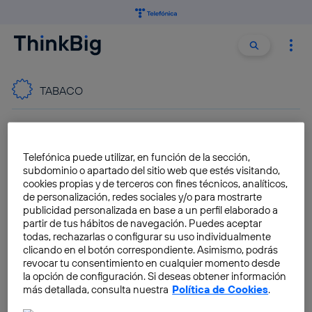
Buscar:
Buscar
TABACO
¿Son los fumadores menos
vulnerables al coronavirus?
Telefónica puede utilizar, en función de la sección,
subdominio o apartado del sitio web que estés visitando,
Fran Castillo
cookies propias y de terceros con fines técnicos, analíticos,
de personalización, redes sociales y/o para mostrarte
publicidad personalizada en base a un perfil elaborado a
partir de tus hábitos de navegación. Puedes aceptar
todas, rechazarlas o configurar su uso individualmente
Dejar de fumar favorece la
clicando en el botón correspondiente. Asimismo, podrás
aparición de células
revocar tu consentimiento en cualquier momento desde
protectoras que regeneran
la opción de configuración. Si deseas obtener información
los pulmones
más detallada, consulta nuestra
Política de Cookies
.
Elena Díaz