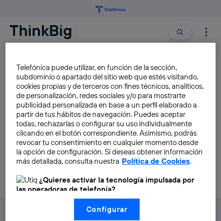
Buscar:
Buscar
TALENTUMLAB
Telefónica puede utilizar, en función de la sección,
subdominio o apartado del sitio web que estés visitando,
cookies propias y de terceros con fines técnicos, analíticos,
Un año de retos cumplidos
de personalización, redes sociales y/o para mostrarte
por Talentum LAB
publicidad personalizada en base a un perfil elaborado a
partir de tus hábitos de navegación. Puedes aceptar
Elena Díaz
todas, rechazarlas o configurar su uso individualmente
clicando en el botón correspondiente. Asimismo, podrás
revocar tu consentimiento en cualquier momento desde
la opción de configuración. Si deseas obtener información
más detallada, consulta nuestra
Política de Cookies
.
¿Quieres activar la tecnología impulsada por
las operadoras de telefonía?
Nosotros, Telefónica S.A., utilizamos la tecnología Utiq para
Configurar
realizar nuestras acciones de marketing digital o análisis
(como se describe en este aviso de consentimiento)