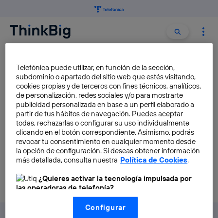
Buscar:
Buscar
TANTEO
Telefónica puede utilizar, en función de la sección,
subdominio o apartado del sitio web que estés visitando,
cookies propias y de terceros con fines técnicos, analíticos,
Con Tanteo app ya no te
de personalización, redes sociales y/o para mostrarte
perderás ningún partido
publicidad personalizada en base a un perfil elaborado a
partir de tus hábitos de navegación. Puedes aceptar
Antonio Adrados Herrero
todas, rechazarlas o configurar su uso individualmente
clicando en el botón correspondiente. Asimismo, podrás
revocar tu consentimiento en cualquier momento desde
la opción de configuración. Si deseas obtener información
más detallada, consulta nuestra
Política de Cookies
.
¿Quieres activar la tecnología impulsada por
las operadoras de telefonía?
Nosotros, Telefónica S.A., utilizamos la tecnología Utiq para
Configurar
realizar nuestras acciones de marketing digital o análisis
(como se describe en este aviso de consentimiento)