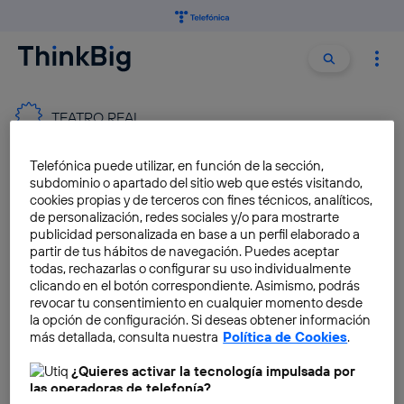
Buscar:
Buscar
TEATRO REAL
Telefónica puede utilizar, en función de la sección,
El Teatro Real se sube al
subdominio o apartado del sitio web que estés visitando,
podcast: llega My Opera
cookies propias y de terceros con fines técnicos, analíticos,
Audio para disfrutar de la
de personalización, redes sociales y/o para mostrarte
ópera gratis y en cualquier
publicidad personalizada en base a un perfil elaborado a
momento
partir de tus hábitos de navegación. Puedes aceptar
todas, rechazarlas o configurar su uso individualmente
Isabella Valente
clicando en el botón correspondiente. Asimismo, podrás
revocar tu consentimiento en cualquier momento desde
la opción de configuración. Si deseas obtener información
Nueva app del Teatro Real:
más detallada, consulta nuestra
Política de Cookies
.
entradas más accesibles
gracias a Telefónica
¿Quieres activar la tecnología impulsada por
las operadoras de telefonía?
Isabella Valente