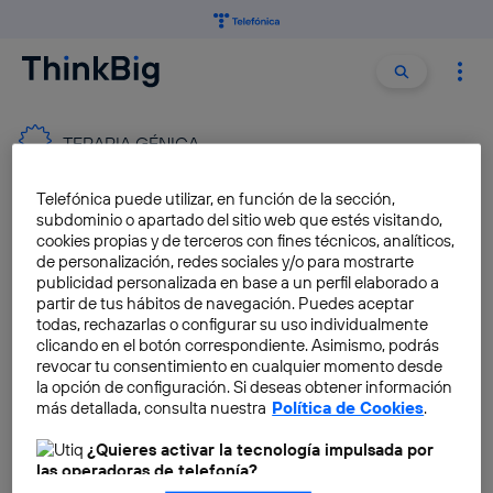
Buscar:
Buscar
TERAPIA GÉNICA
Telefónica puede utilizar, en función de la sección,
La terapia génica para
subdominio o apartado del sitio web que estés visitando,
combatir las enfermedades
cookies propias y de terceros con fines técnicos, analíticos,
raras
de personalización, redes sociales y/o para mostrarte
publicidad personalizada en base a un perfil elaborado a
Fran Castillo
partir de tus hábitos de navegación. Puedes aceptar
todas, rechazarlas o configurar su uso individualmente
clicando en el botón correspondiente. Asimismo, podrás
revocar tu consentimiento en cualquier momento desde
Terapia génica consigue curar
la opción de configuración. Si deseas obtener información
la sordera en ratones
más detallada, consulta nuestra
Política de Cookies
.
Alba Soriano
¿Quieres activar la tecnología impulsada por
las operadoras de telefonía?