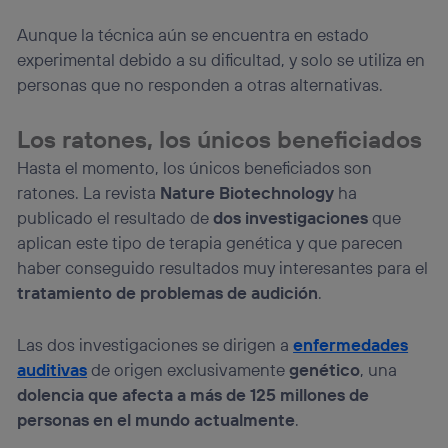
Si utilizas una
conexión de banda ancha
(p. ej., Wi-Fi),
Aunque la técnica aún se encuentra en estado
el marketing o análisis se realizará en función de las
experimental debido a su dificultad, y solo se utiliza en
actividades de navegación de los miembros del hogar
que hayan dado su consentimiento.
personas que no responden a otras alternativas.
Si utilizas
datos móviles
, el marketing será más
personalizado, ya que se basará únicamente en la
Los ratones, los únicos beneficiados
navegación del usuario del móvil.
Hasta el momento, los únicos beneficiados son
Puedes gestionar los consentimientos Utiq seleccionando
ratones. La revista
Nature Biotechnology
ha
“Administrar Utiq” en la parte inferior de esta página web o
visitando el
portal de privacidad de Utiq
publicado el resultado de
dos investigaciones
que
(“consenthub”)
. Para más información, consulta
aplican este tipo de terapia genética y que parecen
la
política de privacidad de Utiq
.
haber conseguido resultados muy interesantes para el
tratamiento de problemas de audición
.
Las dos investigaciones se dirigen a
enfermedades
auditivas
de origen exclusivamente
genético
, una
dolencia que afecta a más de 125 millones de
personas en el mundo actualmente
.