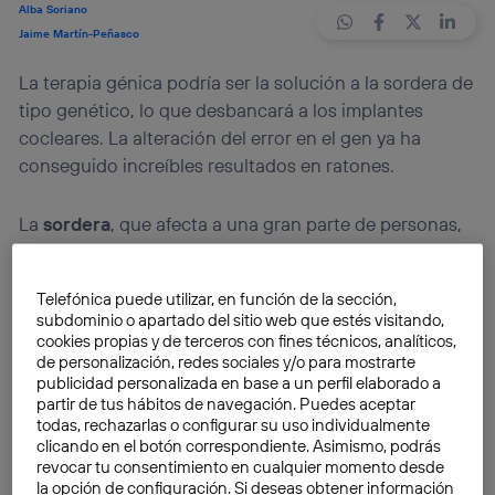
Alba Soriano
Jaime Martín-Peñasco
La terapia génica podría ser la solución a la sordera de
tipo genético, lo que desbancará a los implantes
cocleares. La alteración del error en el gen ya ha
conseguido increíbles resultados en ratones.
La
sordera
, que afecta a una gran parte de personas,
es ocasionada por su
código genético
. Para tratar a
personas con este tipo de sordera total, el remedio
Telefónica puede utilizar, en función de la sección,
más utilizado son los
implantes cocleares
. Ahora los
subdominio o apartado del sitio web que estés visitando,
investigadores se preguntan si sería posible aplicar
cookies propias y de terceros con fines técnicos, analíticos,
tratamientos génicos
que tratasen la
sordera
desde
de personalización, redes sociales y/o para mostrarte
publicidad personalizada en base a un perfil elaborado a
un punto de vista completamente diferente,
sin
partir de tus hábitos de navegación. Puedes aceptar
necesidad de implantes
.
todas, rechazarlas o configurar su uso individualmente
clicando en el botón correspondiente. Asimismo, podrás
revocar tu consentimiento en cualquier momento desde
Los
tratamientos génicos
tratan de
corregir errores
la opción de configuración. Si deseas obtener información