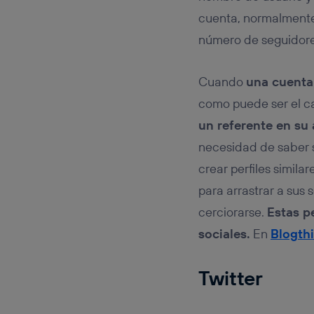
Este iden
conecte s
cuenta, normalmente
Típicame
número de seguidore
Si util
realiz
hayan 
Cuando
una cuenta
Si util
como puede ser el c
únicam
un referente en su 
Puedes ge
inferior 
necesidad de saber s
Para más 
crear perfiles simil
para arrastrar a sus 
cerciorarse.
Estas p
sociales.
En
Blogth
Twitter