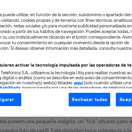
a puede utilizar, en función de la sección, subdominio o apartado del 
 visitando, cookies propias y de terceros con fines técnicos, analíticos
zación, redes sociales y/o para mostrarte publicidad personalizada e
aborado a partir de tus hábitos de navegación. Puedes aceptar todas, 
r su uso individualmente clicando en el botón correspondiente. Asi
evocar tu consentimiento en cualquier momento desde la opción de
ción. Si deseas obtener información más detallada, consulta nuestra
TAL
6 min
s popular? Prueba a verif
uieres activar la tecnología impulsada por las operadoras de te
 Telefónica S.A., utilizamos la tecnología Utiq para realizar nuestras a
de Redes Sociales
 digital o análisis (como se describe en este aviso de consentimient
egación en nuestra(s) web(s) listadas
aquí
(solo cuando utilizas una
 habilitada
, proporcionada por una de las operadoras de telefonía par
tu consentimiento en cada página web).
igurar
Rechazar todas
Acept
ogía Utiq está diseñada con la privacidad como prioridad ofreciéndot
Herrero
ogía utiliza un identificador cifrado creado por tu
operadora de tele
o tu dirección IP y otra información de la cuenta de cliente de telec
as poseen una pequeña insignia, un “tick” situado justo a
 a la conexión que utilizas (p. ej., número de teléfono móvil).
uestra foto de perfil. Este distintivo hace referencia a l