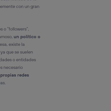
rsona que
tificador.
plemente con un gran
sis se
 hogar que
 o “followers”,
sará
 famoso,
un político o
sa, existe la
n la parte
onsenthub”)
.
 ya que se suelen
lidades o entidades
 es necesario
 propias redes
as.