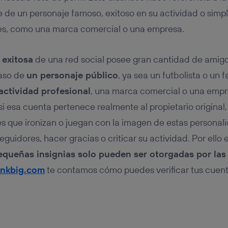
tificador se asigna a la conexión de internet, por lo que cualquier pe
u dispositivo y consienta el uso de la tecnología recibirá el mismo iden
 de un personaje famoso, exitoso en su actividad o sim
nte:
s, como una marca comercial o una empresa.
izas una
conexión de banda ancha
(p. ej., Wi-Fi), el marketing o análi
ará en función de las actividades de navegación de los miembros del
dado su consentimiento.
 exitosa
de una red social posee gran cantidad de amigos
izas
datos móviles
, el marketing será más personalizado, ya que se ba
aso de
un personaje público
, ya sea un futbolista o un
ente en la navegación del usuario del móvil.
actividad profesional
, una marca comercial o una empre
stionar los consentimientos Utiq seleccionando “Administrar Utiq” e
de esta página web o visitando el
portal de privacidad de Utiq (“c
i esa cuenta pertenece realmente al propietario original,
información, consulta la
política de privacidad de Utiq
.
ares que ironizan o juegan con la imagen de estas persona
seguidores, hacer gracias o criticar su actividad. Por ello
equeñas insignias solo pueden ser otorgadas por las
inkbig.com
te contamos cómo puedes verificar tus cuent