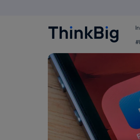
I
Blogthinkbig.com
#