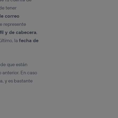
 de tener
de correo
e represente
fil y de cabecera
,
último, la
fecha de
 de que están
 anterior. En caso
, y es bastante