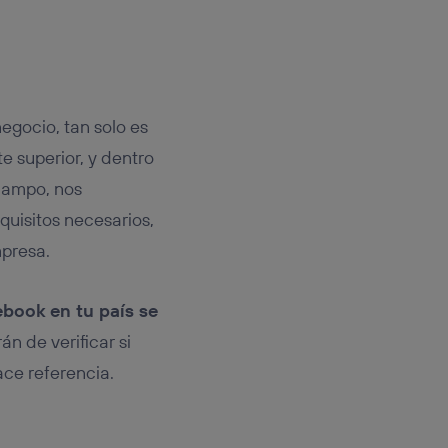
negocio, tan solo es
te superior, y dentro
campo, nos
uisitos necesarios,
mpresa.
ebook en tu país se
n de verificar si
ace referencia.