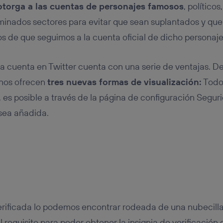
 otorga a las cuentas de personajes famosos
, políticos
minados sectores para evitar que sean suplantados y que 
 de que seguimos a la cuenta oficial de dicho personaj
na cuenta en Twitter cuenta con una serie de ventajas. D
 nos ofrecen
tres nuevas formas de visualización:
Todo
 es posible a través de la página de configuración Segur
 sea añadida.
verificada lo podemos encontrar rodeada de una nubecilla 
 requisito para poder obtener la insignia de verificación