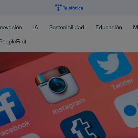
nnovación
IA
Sostenibilidad
Educación
M
PeopleFirst