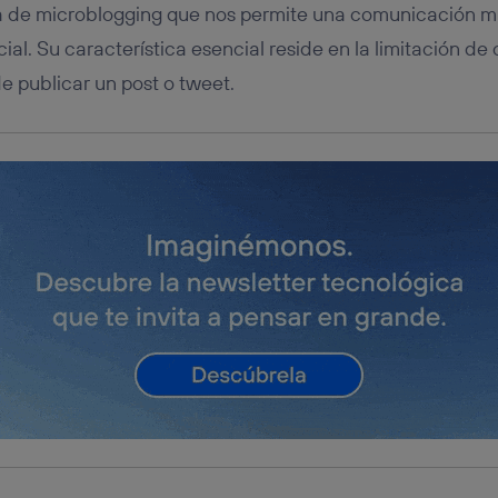
ma de microblogging que nos permite una comunicación mu
ial. Su característica esencial reside en la limitación de
de publicar un post o tweet.