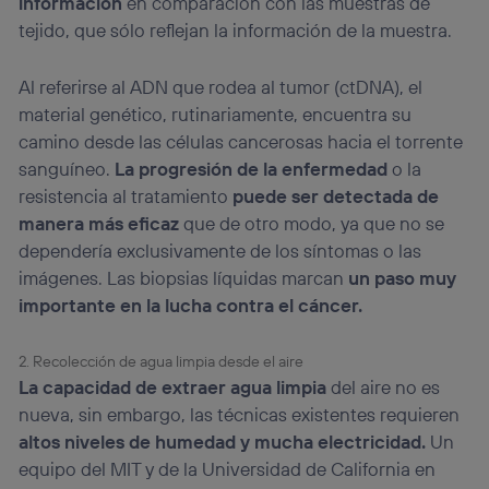
información
en comparación con las muestras de
lo que cualquier persona que conecte su dispositivo y
consienta el uso de la tecnología recibirá el mismo
tejido, que sólo reflejan la información de la muestra.
identificador. Típicamente:
Si utilizas una
conexión de banda ancha
(p. ej., Wi-Fi),
Al referirse al ADN que rodea al tumor (ctDNA), el
el marketing o análisis se realizará en función de las
material genético, rutinariamente, encuentra su
actividades de navegación de los miembros del hogar
que hayan dado su consentimiento.
camino desde las células cancerosas hacia el torrente
sanguíneo.
La progresión de la enfermedad
o la
Si utilizas
datos móviles
, el marketing será más
personalizado, ya que se basará únicamente en la
resistencia al tratamiento
puede ser detectada de
navegación del usuario del móvil.
manera más eficaz
que de otro modo, ya que no se
Puedes gestionar los consentimientos Utiq seleccionando
dependería exclusivamente de los síntomas o las
“Administrar Utiq” en la parte inferior de esta página web o
imágenes. Las biopsias líquidas marcan
un paso muy
visitando el
portal de privacidad de Utiq
(“consenthub”)
. Para más información, consulta
importante en la lucha contra el cáncer.
la
política de privacidad de Utiq
.
2. Recolección de agua limpia desde el aire
La capacidad de extraer agua limpia
del aire no es
nueva, sin embargo, las técnicas existentes requieren
altos niveles de humedad y mucha electricidad.
Un
equipo del MIT y de la Universidad de California en