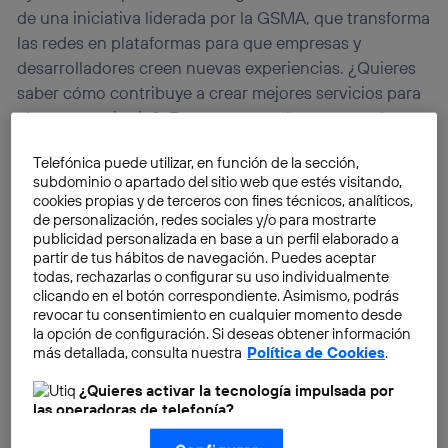
de una iniciativa liderada por la GSMA, que transforma
las redes en plataformas para que empresas y
desarrolladores creen nuevas experiencias. ¿Quieres
saber cómo contribuye a crear mejores servicios para
el sector sanitario? ¡En este post te lo contamos!
Telefónica puede utilizar, en función de la sección,
subdominio o apartado del sitio web que estés visitando,
cookies propias y de terceros con fines técnicos, analíticos,
de personalización, redes sociales y/o para mostrarte
publicidad personalizada en base a un perfil elaborado a
partir de tus hábitos de navegación. Puedes aceptar
todas, rechazarlas o configurar su uso individualmente
clicando en el botón correspondiente. Asimismo, podrás
revocar tu consentimiento en cualquier momento desde
la opción de configuración. Si deseas obtener información
más detallada, consulta nuestra
Política de Cookies
.
¿Quieres activar la tecnología impulsada por
las operadoras de telefonía?
Nosotros, Telefónica S.A., utilizamos la tecnología Utiq para