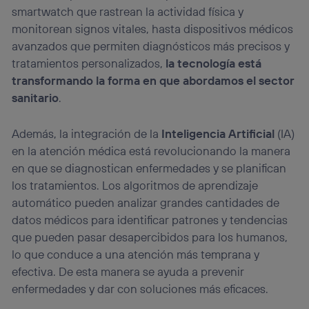
Si utilizas
datos móviles
, el marketing será más
smartwatch que rastrean la actividad física y
personalizado, ya que se basará únicamente en la
navegación del usuario del móvil.
monitorean signos vitales, hasta dispositivos médicos
avanzados que permiten diagnósticos más precisos y
Puedes gestionar los consentimientos Utiq seleccionando
“Administrar Utiq” en la parte inferior de esta página web o
tratamientos personalizados,
la tecnología está
visitando el
portal de privacidad de Utiq
transformando la forma en que abordamos el sector
(“consenthub”)
. Para más información, consulta
sanitario
.
la
política de privacidad de Utiq
.
Además, la integración de la
Inteligencia Artificial
(IA)
en la atención médica está revolucionando la manera
en que se diagnostican enfermedades y se planifican
los tratamientos. Los algoritmos de aprendizaje
automático pueden analizar grandes cantidades de
datos médicos para identificar patrones y tendencias
que pueden pasar desapercibidos para los humanos,
lo que conduce a una atención más temprana y
efectiva. De esta manera se ayuda a prevenir
enfermedades y dar con soluciones más eficaces.