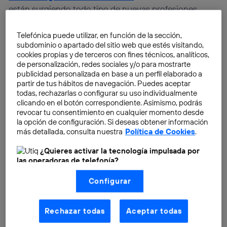
están surgiendo todo tipo de nuevas profesiones,
como diseñador de órganos, arquitecto de nuevas
realidades y programador de Internet de las cosas.
Telefónica puede utilizar, en función de la sección,
subdominio o apartado del sitio web que estés visitando,
cookies propias y de terceros con fines técnicos, analíticos,
Igualmente, adaptar el funcionamiento de la empresa
de personalización, redes sociales y/o para mostrarte
a estos cambios ha sido siempre una exigencia
publicidad personalizada en base a un perfil elaborado a
partir de tus hábitos de navegación. Puedes aceptar
imprescindible para mantenerse con vida como
todas, rechazarlas o configurar su uso individualmente
entidad. Hasta ahora el desarrollo de la tecnología ha
clicando en el botón correspondiente. Asimismo, podrás
ido en paralelo con la evolución de las empresas, pero
revocar tu consentimiento en cualquier momento desde
la opción de configuración. Si deseas obtener información
los estudios afirman que la reinvención digital
más detallada, consulta nuestra
Política de Cookies
.
continúa siendo la asignatura pendiente de las
compañías españolas.
Aunque las exigencias son
¿Quieres activar la tecnología impulsada por
las operadoras de telefonía?
urgentes, los números señalan que su disposición por
Nosotros, Telefónica S.A., utilizamos la tecnología Utiq para
reinventarse está lejos de ser la adecuada. Por
Configurar
realizar nuestras acciones de marketing digital o análisis
ejemplo, se estima que sólo el 16% de las empresas
(como se describe en este aviso de consentimiento)
basadas en tu navegación en nuestra(s) web(s)
españolas están preparadas para el reto digital, y que
listadas
aquí
(solo cuando utilizas una
conexión a
Rechazar todas
Aceptar todas
en el 78% de ellas no se recibe formación digital de
internet habilitada
, proporcionada por una de las
forma periódica.
operadoras de telefonía participantes, y otorgas tu