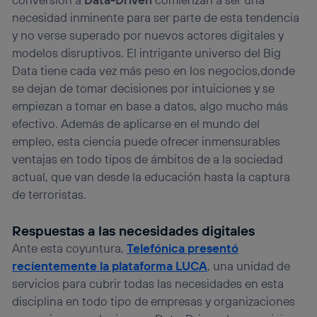
visitando el
portal de privacidad de Utiq
necesidad inminente para ser parte de esta tendencia
(“consenthub”)
. Para más información, consulta
y no verse superado por nuevos actores digitales y
la
política de privacidad de Utiq
.
modelos disruptivos. El intrigante universo del Big
Data tiene cada vez más peso en los negocios,donde
se dejan de tomar decisiones por intuiciones y se
empiezan a tomar en base a datos, algo mucho más
efectivo. Además de aplicarse en el mundo del
empleo, esta ciencia puede ofrecer inmensurables
ventajas en todo tipos de ámbitos de a la sociedad
actual, que van desde la educación hasta la captura
de terroristas.
Respuestas a las necesidades digitales
Ante esta coyuntura,
Telefónica presentó
recientemente la plataforma LUCA
, una unidad de
servicios para cubrir todas las necesidades en esta
disciplina en todo tipo de empresas y organizaciones