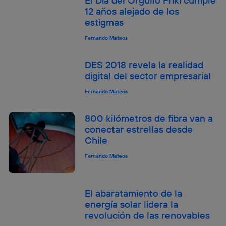
El Día del Orgullo Friki cumple
el marketing o análisis se realizará en función de las
12 años alejado de los
actividades de navegación de los miembros del hogar
estigmas
que hayan dado su consentimiento.
Si utilizas
datos móviles
, el marketing será más
Fernando Mateos
personalizado, ya que se basará únicamente en la
navegación del usuario del móvil.
DES 2018 revela la realidad
Puedes gestionar los consentimientos Utiq seleccionando
digital del sector empresarial
“Administrar Utiq” en la parte inferior de esta página web o
visitando el
portal de privacidad de Utiq
Fernando Mateos
(“consenthub”)
. Para más información, consulta
la
política de privacidad de Utiq
.
800 kilómetros de fibra van a
conectar estrellas desde
Chile
Fernando Mateos
El abaratamiento de la
energía solar lidera la
revolución de las renovables