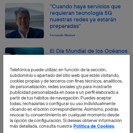
“Cuando haya servicios que
requieran tecnología 5G
nuestras redes ya estarán
preparadas”
Fernando Mateos
El Día Mundial de los Océanos
insiste en la lucha contra los
plásticos
Telefónica puede utilizar, en función de la sección,
Fernando Mateos
subdominio o apartado del sitio web que estés visitando,
cookies propias y de terceros con fines técnicos, analíticos,
de personalización, redes sociales y/o para mostrarte
publicidad personalizada en base a un perfil elaborado a
Pedro Duque, un profesional
partir de tus hábitos de navegación. Puedes aceptar
de la ciencia al frente de un
todas, rechazarlas o configurar su uso individualmente
Ministerio
clicando en el botón correspondiente. Asimismo, podrás
revocar tu consentimiento en cualquier momento desde
Fernando Mateos
la opción de configuración. Si deseas obtener información
más detallada, consulta nuestra
Política de Cookies
.