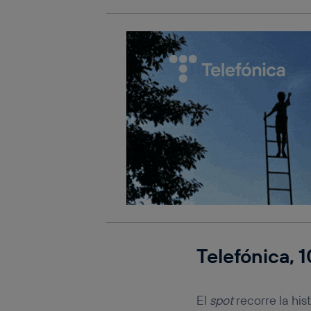
Telefónica,
El
spot
recorre la hi