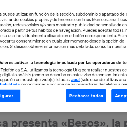
a puede utilizar, en función de la sección, subdominio o apartado del 
 visitando, cookies propias y de terceros con fines técnicos, analíticos
zación, redes sociales y/o para mostrarte publicidad personalizada e
aborado a partir de tus hábitos de navegación. Puedes aceptar todas, 
r su uso individualmente clicando en el botón correspondiente. Asi
evocar tu consentimiento en cualquier momento desde la opción de
ción. Si deseas obtener información más detallada, consulta nuestra
uieres activar la tecnología impulsada por las operadoras de te
 Telefónica S.A., utilizamos la tecnología Utiq para realizar nuestras a
 digital o análisis (como se describe en este aviso de consentimient
egación en nuestra(s) web(s) listadas
aquí
(solo cuando utilizas una
 habilitada
, proporcionada por una de las operadoras de telefonía par
tu consentimiento en cada página web).
igurar
Rechazar todas
Acept
ogía Utiq está diseñada con la privacidad como prioridad ofreciéndot
S
4 min
ogía utiliza un identificador cifrado creado por tu
operadora de tele
o tu dirección IP y otra información de la cuenta de cliente de telec
ca presenta «Besos», la 
 a la conexión que utilizas (p. ej., número de teléfono móvil).