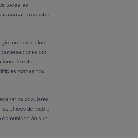
vir todas las
 más cerca de nuestra
ira en torno a las
 conversaciones por
rminan de esta
últiples formas nos
 escenarios populares
 las chicas del cable
e comunicación que