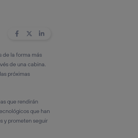
rsona que
tificador.
sis se
 hogar que
sará
és de la forma más
n la parte
onsenthub”)
.
ravés de una cabina.
 las próximas
ñas que rendirán
 tecnológicos que han
os y prometen seguir