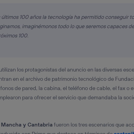
s últimos 100 años la tecnología ha permitido conseguir t
ginamos, imaginémonos todo lo que seremos capaces de
róximos 100.
utilizan los protagonistas del anuncio en las diversas es
tran en el archivo de patrimonio tecnológico de Fundaci
onos de pared, la cabina, el teléfono de cable, el fax o e
emplearon para ofrecer el servicio que demandaba la so
a Mancha y Cantabria
fueron los tres escenarios que ac
producida con Primo que destaca en términos de
sosteni