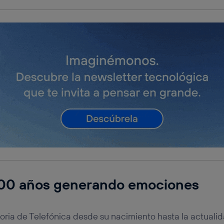
 100 años generando emociones
storia de Telefónica desde su nacimiento hasta la actua