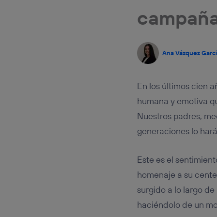
Este iden
campaña
conecte s
Típicame
Si util
realiz
hayan 
Ana Vázquez Garc
Si util
únicam
En los últimos cien 
Puedes ge
inferior 
humana y emotiva q
Para más 
Nuestros padres, med
generaciones lo harán
Este es el sentimien
homenaje a su cente
surgido a lo largo d
haciéndolo de un mo