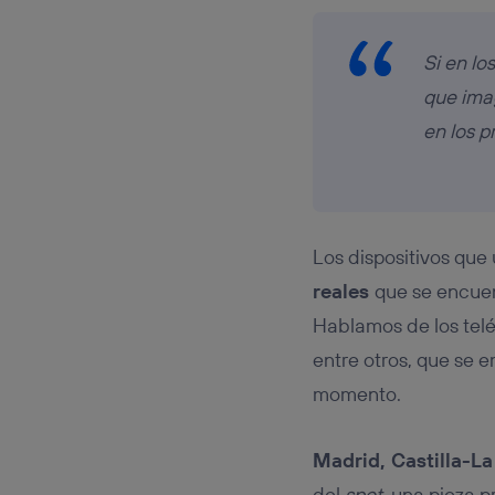
Si en lo
que ima
en los p
Los dispositivos que 
reales
que se encuen
Hablamos de los teléf
entre otros, que se 
momento.
Madrid, Castilla-L
del
spot
, una pieza 