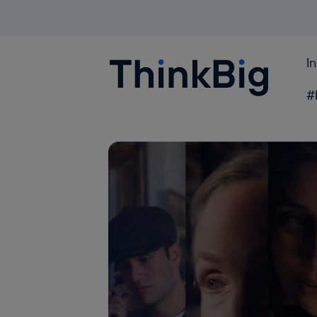
I
Blogthinkbig.com
#