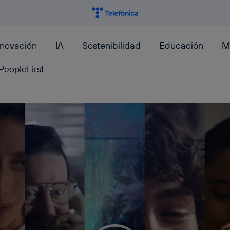
nnovación
IA
Sostenibilidad
Educación
M
PeopleFirst