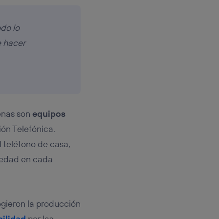
odo lo
 hacer
cenas son
equipos
ón Telefónica.
l teléfono de casa,
ciedad en cada
ogieron la producción
bilidad
por las