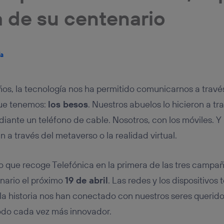
tificador se asigna a la conexión de internet, por lo que cualquier pe
 de su centenario
u dispositivo y consienta el uso de la tecnología recibirá el mismo iden
nte:
izas una
conexión de banda ancha
(p. ej., Wi-Fi), el marketing o análi
ará en función de las actividades de navegación de los miembros del
dado su consentimiento.
ía
izas
datos móviles
, el marketing será más personalizado, ya que se ba
ente en la navegación del usuario del móvil.
años, la tecnología nos ha permitido comunicarnos a trav
stionar los consentimientos Utiq seleccionando “Administrar Utiq” e
de esta página web o visitando el
portal de privacidad de Utiq (“c
ue tenemos:
los besos
. Nuestros abuelos lo hicieron a t
información, consulta la
política de privacidad de Utiq
.
iante un teléfono de cable. Nosotros, con los móviles. Y
 a través del metaverso o la realidad virtual.
to que recoge Telefónica en la primera de las tres campa
nario el próximo
19 de abril
. Las redes y los dispositivos
e la historia nos han conectado con nuestros seres querid
do cada vez más innovador.