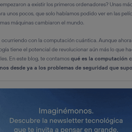
tificador se asigna a la conexión de internet, por lo que cualquier pe
mpezaron a existir los primeros ordenadores? Unas máq
u dispositivo y consienta el uso de la tecnología recibirá el mismo iden
nte:
ara unos pocos, que solo habíamos podido ver en las pelíc
izas una
conexión de banda ancha
(p. ej., Wi-Fi), el marketing o análi
ismas máquinas cambiaron el mundo.
ará en función de las actividades de navegación de los miembros del
dado su consentimiento.
izas
datos móviles
, el marketing será más personalizado, ya que se ba
tá ocurriendo con la computación cuántica. Aunque ahor
ente en la navegación del usuario del móvil.
ología tiene el potencial de revolucionar aún más lo que 
stionar los consentimientos Utiq seleccionando “Administrar Utiq” e
es. En este blog, te contamos
qué es la computación 
de esta página web o visitando el
portal de privacidad de Utiq (“c
información, consulta la
política de privacidad de Utiq
.
rnos
desde ya
a l
os problemas de seguridad que supon