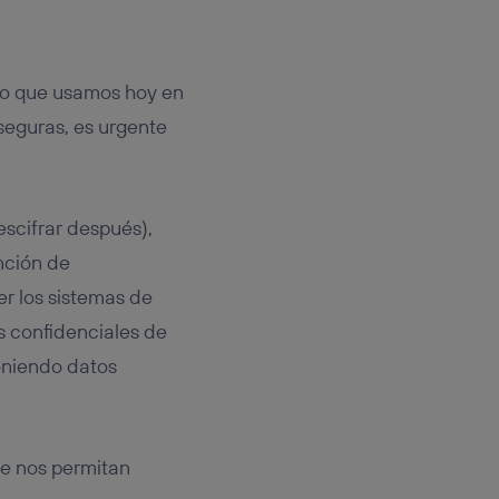
do que usamos hoy en
seguras, es urgente
escifrar después),
nción de
r los sistemas de
s confidenciales de
poniendo datos
ue nos permitan