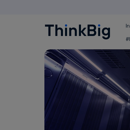
I
Blogthinkbig.com
#