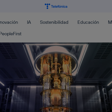
nnovación
IA
Sostenibilidad
Educación
M
PeopleFirst