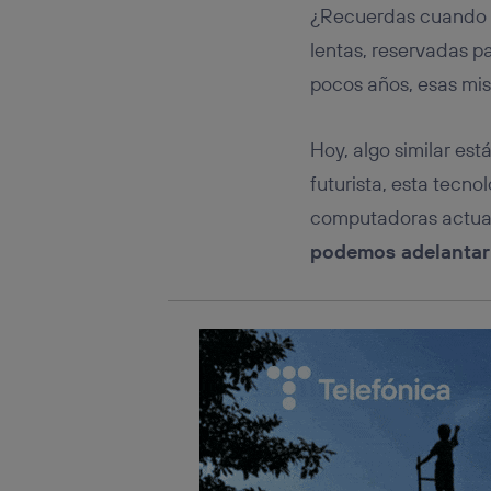
Este iden
¿Recuerdas cuando e
conecte s
Típicame
lentas, reservadas p
Si util
pocos años, esas m
realiz
hayan 
Si util
Hoy, algo similar es
únicam
futurista, esta tecn
Puedes ge
computadoras actual
inferior 
Para más 
podemos adelanta