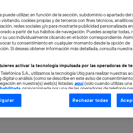
a puede utilizar, en función de la sección, subdominio o apartado del 
 visitando, cookies propias y de terceros con fines técnicos, analíticos
zación, redes sociales y/o para mostrarte publicidad personalizada e
aborado a partir de tus hábitos de navegación. Puedes aceptar todas, 
r su uso individualmente clicando en el botón correspondiente. Asi
evocar tu consentimiento en cualquier momento desde la opción de
 SAFE
7 min
ción. Si deseas obtener información más detallada, consulta nuestra
tamos evolucionando la
uieres activar la tecnología impulsada por las operadoras de te
 Telefónica S.A., utilizamos la tecnología Utiq para realizar nuestras a
seguridad en la era cuán
 digital o análisis (como se describe en este aviso de consentimient
egación en nuestra(s) web(s) listadas
aquí
(solo cuando utilizas una
 habilitada
, proporcionada por una de las operadoras de telefonía par
-Safe Networks
tu consentimiento en cada página web).
igurar
Rechazar todas
Acept
ogía Utiq está diseñada con la privacidad como prioridad ofreciéndot
ogía utiliza un identificador cifrado creado por tu
operadora de tele
o tu dirección IP y otra información de la cuenta de cliente de telec
 a la conexión que utilizas (p. ej., número de teléfono móvil).