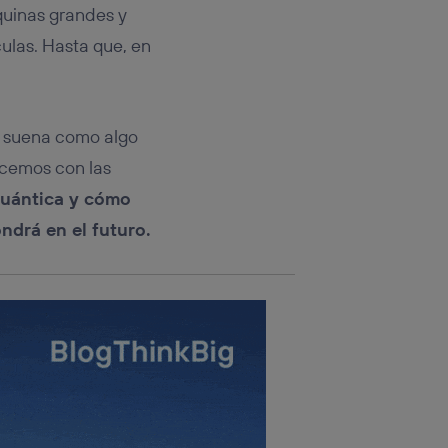
rsona que
uinas grandes y
tificador.
ulas. Hasta que, en
sis se
 hogar que
sará
a suena como algo
hacemos con las
n la parte
cuántica
y cómo
onsenthub”)
.
drá en el futuro.