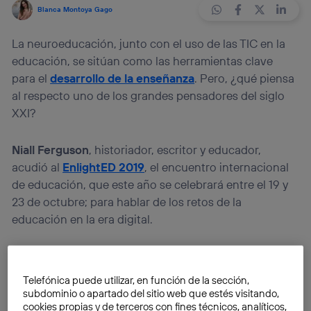
Blanca Montoya Gago
La neuroeducación, junto con el uso de las TIC en la
educación, se sitúan como las herramientas clave
para el
desarrollo de la enseñanza
. Pero, ¿qué piensa
al respecto uno de los grandes pensadores del siglo
XXI?
Niall Ferguson
, historiador, escritor y educador,
acudió al
EnlightED 2019
, el encuentro internacional
de educación, que este año se celebrará entre el 19 y
23 de octubre; para hablar de los retos de la
educación en la era digital.
Telefónica puede utilizar, en función de la sección,
subdominio o apartado del sitio web que estés visitando,
cookies propias y de terceros con fines técnicos, analíticos,