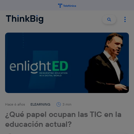
Buscar:
Buscar
Hace 6 años
ELEARNING
3 min
¿Qué papel ocupan las TIC en la
educación actual?