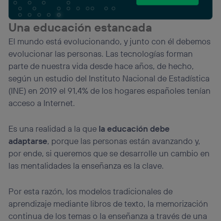
información de la cuenta de cliente de
telecomunicaciones vinculada a la conexión que utilizas
(p. ej., número de teléfono móvil).
Una educación estancada
Este identificador se asigna a la conexión de internet, por
El mundo está evolucionando, y junto con él debemos
lo que cualquier persona que conecte su dispositivo y
evolucionar las personas. Las tecnologías forman
consienta el uso de la tecnología recibirá el mismo
identificador. Típicamente:
parte de nuestra vida desde hace años, de hecho,
según un estudio del Instituto Nacional de Estadística
Si utilizas una
conexión de banda ancha
(p. ej., Wi-Fi),
el marketing o análisis se realizará en función de las
(INE) en 2019 el 91,4% de los hogares españoles tenían
actividades de navegación de los miembros del hogar
acceso a Internet.
que hayan dado su consentimiento.
Si utilizas
datos móviles
, el marketing será más
Es una realidad a la que
la educación debe
personalizado, ya que se basará únicamente en la
navegación del usuario del móvil.
adaptarse
, porque las personas están avanzando y,
Puedes gestionar los consentimientos Utiq seleccionando
por ende, si queremos que se desarrolle un cambio en
“Administrar Utiq” en la parte inferior de esta página web o
las mentalidades la enseñanza es la clave.
visitando el
portal de privacidad de Utiq
(“consenthub”)
. Para más información, consulta
la
política de privacidad de Utiq
.
Por esta razón, los modelos tradicionales de
aprendizaje mediante libros de texto, la memorización
continua de los temas o la enseñanza a través de una