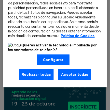
de personalización, redes sociales y/o para mostrarte
publicidad personalizada en base a un perfil elaborado a
partir de tus hábitos de navegación. Puedes aceptar
todas, rechazarlas o configurar su uso individualmente
clicando en el botón correspondiente. Asimismo, podrás
revocar tu consentimiento en cualquier momento desde
la opción de configuración. Si deseas obtener información
más detallada, consulta nuestra
Política de Cookies
.
¿Quieres activar la tecnología impulsada por
las operadoras de telefonía?
Nosotros, Telefónica S.A., utilizamos la tecnología Utiq para
Configurar
realizar nuestras acciones de marketing digital o análisis
(como se describe en este aviso de consentimiento)
basadas en tu navegación en nuestra(s) web(s)
listadas
aquí
(solo cuando utilizas una
conexión a
Rechazar todas
Aceptar todas
internet habilitada
, proporcionada por una de las
operadoras de telefonía participantes, y otorgas tu
consentimiento en cada página web).
La tecnología Utiq está diseñada con la privacidad como
prioridad ofreciéndote elección y control.
La tecnología utiliza un identificador cifrado creado por tu
operadora de telefonía
, utilizando tu dirección IP y otra