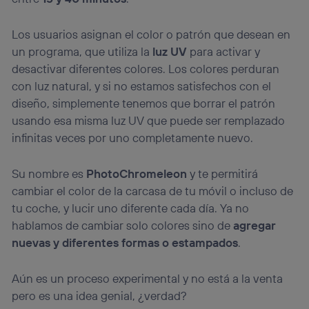
actividades de navegación de los miembros del hogar
que hayan dado su consentimiento.
Los usuarios asignan el color o patrón que desean en
Si utilizas
datos móviles
, el marketing será más
un programa, que utiliza la
luz UV
para activar y
personalizado, ya que se basará únicamente en la
navegación del usuario del móvil.
desactivar diferentes colores. Los colores perduran
Puedes gestionar los consentimientos Utiq seleccionando
con luz natural, y si no estamos satisfechos con el
“Administrar Utiq” en la parte inferior de esta página web o
diseño, simplemente tenemos que borrar el patrón
visitando el
portal de privacidad de Utiq
usando esa misma luz UV que puede ser remplazado
(“consenthub”)
. Para más información, consulta
la
política de privacidad de Utiq
.
infinitas veces por uno completamente nuevo.
Su nombre es
PhotoChromeleon
y te permitirá
cambiar el color de la carcasa de tu móvil o incluso de
tu coche, y lucir uno diferente cada día. Ya no
hablamos de cambiar solo colores sino de
agregar
nuevas y diferentes formas o estampados
.
Aún es un proceso experimental y no está a la venta
pero es una idea genial, ¿verdad?