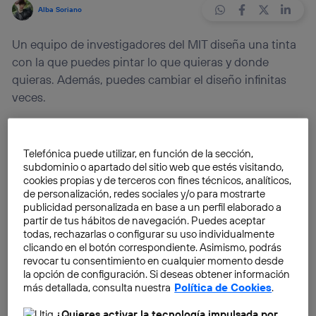
Alba Soriano
Un equipo de investigadores del MIT diseña una tinta
con la que puedes pintar lo que quieras y donde
quieras. Además, puedes cambiar el diseño infinitas
veces.
Esta tinta reprogramable pinta utilizando
un
proyector y luz ultravioleta
. Ha sido desarrollada por
Telefónica puede utilizar, en función de la sección,
subdominio o apartado del sitio web que estés visitando,
el equipo del
MIT
CSAIL, o, lo que es lo mismo, el
cookies propias y de terceros con fines técnicos, analíticos,
Laboratorio de Ciencias de la Computación e
de personalización, redes sociales y/o para mostrarte
Inteligencia Artificial del MIT.
publicidad personalizada en base a un perfil elaborado a
partir de tus hábitos de navegación. Puedes aceptar
todas, rechazarlas o configurar su uso individualmente
Se han combinado tintes
cian, magenta y amarillo
clicando en el botón correspondiente. Asimismo, podrás
que reaccionan a la luz, creando un spray que se
revocar tu consentimiento en cualquier momento desde
la opción de configuración. Si deseas obtener información
puede aplicar sobre cualquier superficie.
más detallada, consulta nuestra
Política de Cookies
.
¿Quieres activar la tecnología impulsada por