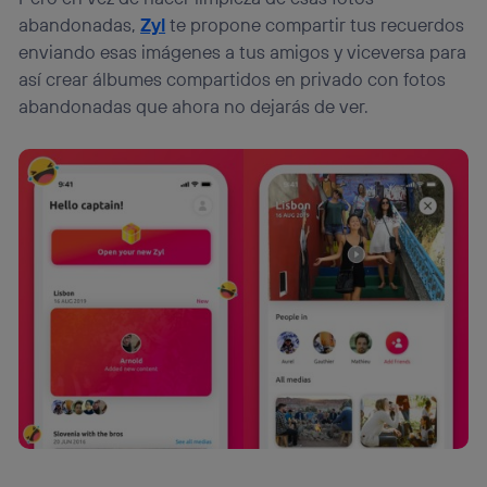
lo que cualquier persona que conecte su dispositivo y
abandonadas,
Zyl
te propone compartir tus recuerdos
consienta el uso de la tecnología recibirá el mismo
enviando esas imágenes a tus amigos y viceversa para
identificador. Típicamente:
así crear álbumes compartidos en privado con fotos
Si utilizas una
conexión de banda ancha
(p. ej., Wi-Fi),
el marketing o análisis se realizará en función de las
abandonadas que ahora no dejarás de ver.
actividades de navegación de los miembros del hogar
que hayan dado su consentimiento.
Si utilizas
datos móviles
, el marketing será más
personalizado, ya que se basará únicamente en la
navegación del usuario del móvil.
Puedes gestionar los consentimientos Utiq seleccionando
“Administrar Utiq” en la parte inferior de esta página web o
visitando el
portal de privacidad de Utiq
(“consenthub”)
. Para más información, consulta
la
política de privacidad de Utiq
.