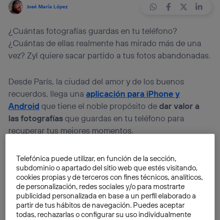
José María López
¿Cuántas fotografías guardas en tu teléfono?
¿Cuántas de ellas realmente has mirado más de una
vez? Zyl quiere sacar partido a tus fotos abandonadas.
Desde París, la ciudad del amor y de los buenos
recuerdos, llega una
aplicación para iPhone y
Android
que tiene el noble propósito de
dar valor a
las fotografías
que guardas en tu teléfono para
recuperar tus mejores momentos.
Sacar una foto con tu smartphone es tan fácil que
Telefónica puede utilizar, en función de la sección,
subdominio o apartado del sitio web que estés visitando,
tarde o temprano la memoria se llena de fotografías y
cookies propias y de terceros con fines técnicos, analíticos,
vídeos que ni recordarás haber hecho. En su mayoría,
de personalización, redes sociales y/o para mostrarte
recuerdos
condenados al olvido
, ya que pocas veces
publicidad personalizada en base a un perfil elaborado a
habrás revisado ese contenido y mucho menos lo
partir de tus hábitos de navegación. Puedes aceptar
todas, rechazarlas o configurar su uso individualmente
habrás compartido en redes sociales, o si lo hiciste,