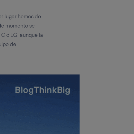
rsona que
tificador.
mer lugar hemos de
sis se
 de momento se
 hogar que
C o LG, aunque la
sará
uipo de
n la parte
onsenthub”)
.