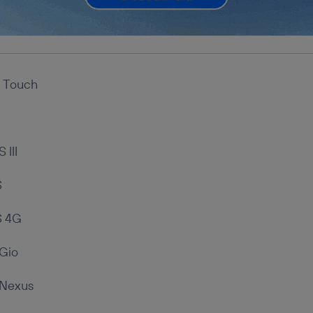
 Touch
 III
S
S 4G
Gio
 Nexus