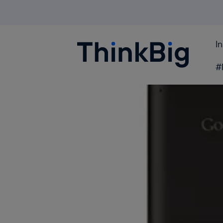
I
Blogthinkbig.com
#