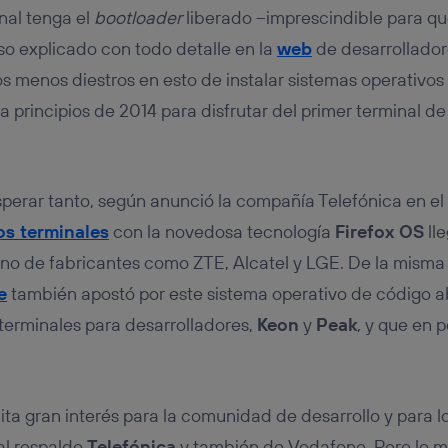
nal tenga el
bootloader
liberado –imprescindible para qu
so explicado con todo detalle en la
web
de desarrollador
s menos diestros en esto de instalar sistemas operativos 
 principios de 2014 para disfrutar del primer terminal de
sperar tanto, según anunció la compañía Telefónica en e
os terminales
con la novedosa tecnología
Firefox OS
ll
no de fabricantes como ZTE, Alcatel y LGE. De la misma 
e
también apostó por este sistema operativo de código ab
terminales para desarrolladores,
Keon
y
Peak
, y que en 
ita gran interés para la comunidad de desarrollo y para 
 al respaldo
Telefónica
y también de Vodafone. Pero lo m