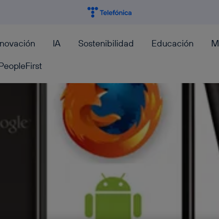
nnovación
IA
Sostenibilidad
Educación
M
PeopleFirst