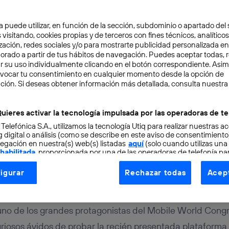
a puede utilizar, en función de la sección, subdominio o apartado del 
 visitando, cookies propias y de terceros con fines técnicos, analíticos
zación, redes sociales y/o para mostrarte publicidad personalizada e
aborado a partir de tus hábitos de navegación. Puedes aceptar todas, 
r su uso individualmente clicando en el botón correspondiente. Asi
evocar tu consentimiento en cualquier momento desde la opción de
ción. Si deseas obtener información más detallada, consulta nuestra
OVACIÓN
4 min
para instalar Firefox en
uieres activar la tecnología impulsada por las operadoras de te
 Telefónica S.A., utilizamos la tecnología Utiq para realizar nuestras a
es Android
 digital o análisis (como se describe en este aviso de consentimient
egación en nuestra(s) web(s) listadas
aquí
(solo cuando utilizas una
 habilitada
, proporcionada por una de las operadoras de telefonía par
tu consentimiento en cada página web).
igurar
Rechazar todas
Acept
ogía Utiq está diseñada con la privacidad como prioridad ofreciéndot
ogía utiliza un identificador cifrado creado por tu
operadora de tele
o tu dirección IP y otra información de la cuenta de cliente de telec
uno de los grandes protagonistas del Mobile World Congr
 a la conexión que utilizas (p. ej., número de teléfono móvil).
uriosos ávidos de probar la recién presentada plataforma 