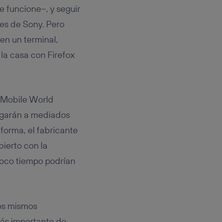
e funcione–, y seguir
es de Sony. Pero
en un terminal,
 la casa con Firefox
l Mobile World
egarán a mediados
forma, el fabricante
ierto con la
poco tiempo podrían
los mismos
ás importante de