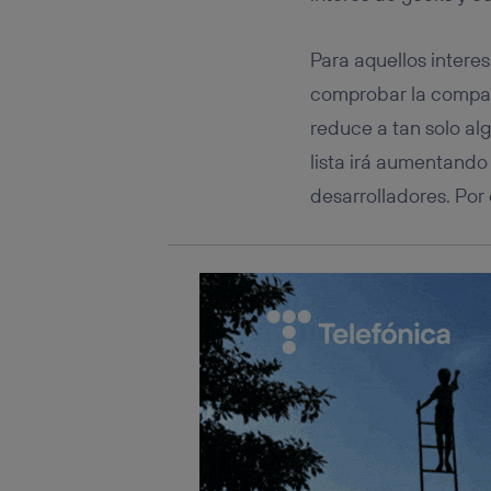
Este iden
conecte s
Típicame
Para aquellos intere
Si util
comprobar la compati
realiz
hayan 
reduce a tan solo a
Si util
lista irá aumentando
únicam
desarrolladores. Por
Puedes ge
inferior 
Para más 