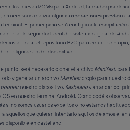
recen las nuevas ROMs para Android, lanzadas por desar
, es necesario realizar algunas
operaciones previas
a la
 terminal. El primer paso será configurar la compilación 
na copia de seguridad local del sistema original de Andro
mos a clonar el repositorio B2G para crear uno propio, y
de configuración del dispositivo.
te punto, será necesario clonar el archivo
Manifest
, para
itorio y generar un archivo
Manifest
propio para nuestro d
n
bootear
nuestro dispositivo,
flashearlo
y arrancar por pri
ox OS en nuestro terminal Android. Como podéis observar,
más si no somos usuarios expertos o no estamos habituado
ra aquellos que quieran intentarlo aquí os dejamos el enl
es disponible en castellano.