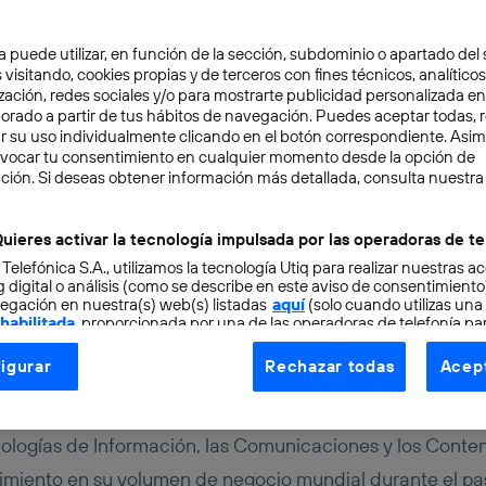
a puede utilizar, en función de la sección, subdominio o apartado del 
 visitando, cookies propias y de terceros con fines técnicos, analíticos
zación, redes sociales y/o para mostrarte publicidad personalizada e
aborado a partir de tus hábitos de navegación. Puedes aceptar todas, 
r su uso individualmente clicando en el botón correspondiente. Asi
evocar tu consentimiento en cualquier momento desde la opción de
TAL
3 min
ción. Si deseas obtener información más detallada, consulta nuestra
speranzador para el sec
uieres activar la tecnología impulsada por las operadoras de te
 Telefónica S.A., utilizamos la tecnología Utiq para realizar nuestras a
 digital o análisis (como se describe en este aviso de consentimient
egación en nuestra(s) web(s) listadas
aquí
(solo cuando utilizas una
 habilitada
, proporcionada por una de las operadoras de telefonía par
tu consentimiento en cada página web).
igurar
Rechazar todas
Acept
ogía Utiq está diseñada con la privacidad como prioridad ofreciéndot
ogía utiliza un identificador cifrado creado por tu
operadora de tele
o tu dirección IP y otra información de la cuenta de cliente de telec
nologías de Información, las Comunicaciones y los Conte
 a la conexión que utilizas (p. ej., número de teléfono móvil).
imiento en su volumen de negocio mundial durante el pa