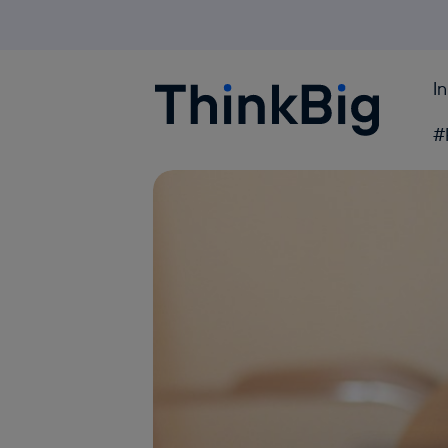
I
Blogthinkbig.com
#