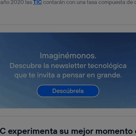
l año 2020 las
TIC
contarán con una tasa compuesta de 
ICC experimenta su mejor momento 