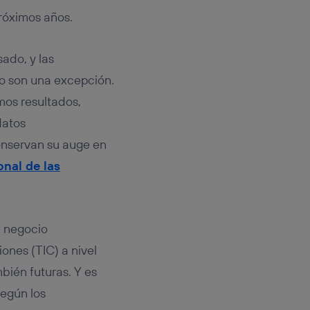
rsona que
tificador.
próximos años.
sis se
ado, y las
 hogar que
no son una excepción.
sará
mos resultados,
datos
n la parte
onsenthub”)
.
nservan su auge en
nal de las
 negocio
ones (TIC) a nivel
bién futuras. Y es
Según los