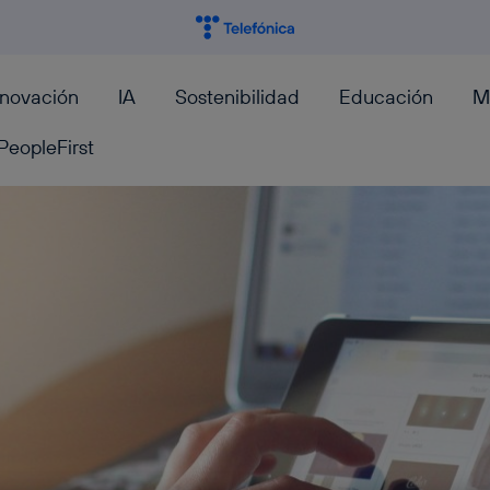
nnovación
IA
Sostenibilidad
Educación
M
PeopleFirst