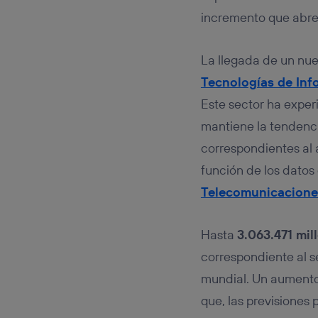
Este iden
conecte s
incremento que abre 
Típicame
Si util
La llegada de un nue
realiz
hayan 
Tecnologías de Inf
Si util
Este sector ha exper
únicam
mantiene la tendencia
Puedes ge
inferior 
correspondientes al 
Para más 
función de los datos
Telecomunicaciones
Hasta
3.063.471 mil
correspondiente al s
mundial. Un aumento 
que, las previsiones