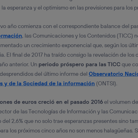
tificador se asigna a la conexión de internet, por lo que cualquier pe
u dispositivo y consienta el uso de la tecnología recibirá el mismo iden
la esperanza y el optimismo en las previsiones para los 
nte:
izas una
conexión de banda ancha
(p. ej., Wi-Fi), el marketing o análi
vo año comienza con el correspondiente balance del pas
ará en función de las actividades de navegación de los miembros del
dado su consentimiento.
ormación
, las Comunicaciones y los Contenidos (TICC) 
izas
datos móviles
, el marketing será más personalizado, ya que se ba
imentado un crecimiento exponencial que, según los últi
ente en la navegación del usuario del móvil.
. El final de 2017 ha traído consigo la revelación de los 
stionar los consentimientos Utiq seleccionando “Administrar Utiq” e
de esta página web o visitando el
portal de privacidad de Utiq (“c
año anterior. Un
periodo próspero para las TICC
que co
información, consulta la
política de privacidad de Utiq
.
 desprendidos del último informe del
Observatorio Nacio
 y de la Sociedad de la información
(ONTSI).
lones de euros creció en el pasado 2016
el volumen de
ector de las Tecnologías de Información y las Comunicaci
del 2,6% que no solo trae esperanzas presentes sino tam
 para los próximos cinco años no son menos halagüeñas. 