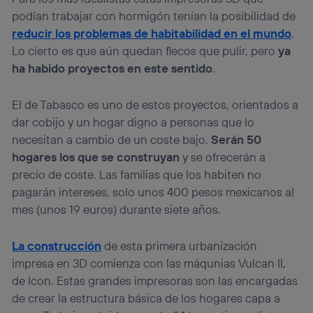
consienta el uso de la tecnología recibirá el mismo
podían trabajar con hormigón tenían la posibilidad de
identificador. Típicamente:
reducir los problemas de habitabilidad en el mundo
.
Si utilizas una
conexión de banda ancha
(p. ej., Wi-Fi),
Lo cierto es que aún quedan flecos que pulir, pero
ya
el marketing o análisis se realizará en función de las
actividades de navegación de los miembros del hogar
ha habido proyectos en este sentido
.
que hayan dado su consentimiento.
Si utilizas
datos móviles
, el marketing será más
El de Tabasco es uno de estos proyectos, orientados a
personalizado, ya que se basará únicamente en la
dar cobijo y un hogar digno a personas que lo
navegación del usuario del móvil.
necesitan a cambio de un coste bajo.
Serán 50
Puedes gestionar los consentimientos Utiq seleccionando
“Administrar Utiq” en la parte inferior de esta página web o
hogares los que se construyan
y se ofrecerán a
visitando el
portal de privacidad de Utiq
precio de coste. Las familias que los habiten no
(“consenthub”)
. Para más información, consulta
pagarán intereses, solo unos 400 pesos mexicanos al
la
política de privacidad de Utiq
.
mes (unos 19 euros) durante siete años.
La construcción
de esta primera urbanización
impresa en 3D comienza con las máqunias Vulcan II,
de Icon. Estas grandes impresoras son las encargadas
de crear la estructura básica de los hogares capa a