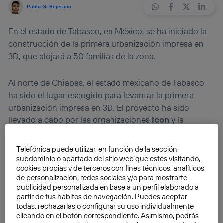
Pablo G. Bejerano
En el estado de Tabasco, en México, se ha iniciado la
construcción de la primera urbanización impresa en
3D, que alojará a 50 familias de la zona.
Al norte de Chiapas, el estado mexicano de Tabasco
ha sido el lugar escogido para levantar la primera
urbanización impresa en 3D. El proyecto ha sido
llevado a cabo por las organizaciones
Icon
y la
mexicana
Échale
.
Telefónica puede utilizar, en función de la sección,
Desde que las impresoras 3D comenzaron a
subdominio o apartado del sitio web que estés visitando,
cookies propias y de terceros con fines técnicos, analíticos,
popularizarse ha habido muchas novedades. Al
de personalización, redes sociales y/o para mostrarte
principio surgieron nuevos materiales aparte del
publicidad personalizada en base a un perfil elaborado a
plástico. Se trabajaba con sucedáneos de madera, de
partir de tus hábitos de navegación. Puedes aceptar
todas, rechazarlas o configurar su uso individualmente
nylon o de metales. Pero uno de los mayores saltos
clicando en el botón correspondiente. Asimismo, podrás
hacia delante fue
el empleo del hormigón en estas