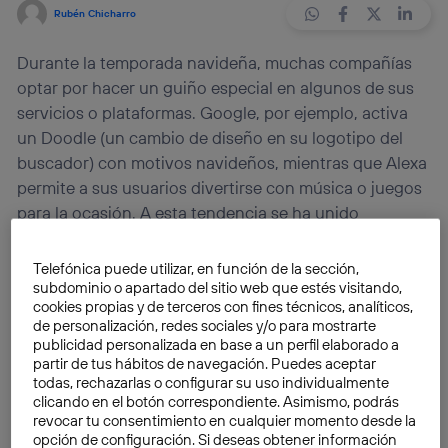
Rubén Chicharro
Durante la temporada navideña, muchas compañías
optar por hacer un guiño especial en algunos de sus
servicios o plataformas. Google, por ejemplo, activa
un Doodle (un cambio de diseño en su logotipo del
buscador) con motivos navideños, mientras que Alexa
permite a sus usuarios divertirse con música o juegos
para la ocasión. A esta tendencia se ha unido
recientemente OpenAI, permitiendo a sus usuarios
hablar con Papa Noel usando la voz de ChatGPT
.
Telefónica puede utilizar, en función de la sección,
subdominio o apartado del sitio web que estés visitando,
cookies propias y de terceros con fines técnicos, analíticos,
Es, sin duda, una función muy interesante teniendo en
de personalización, redes sociales y/o para mostrarte
cuenta que ChatGPT, el chatbot de
inteligencia
publicidad personalizada en base a un perfil elaborado a
partir de tus hábitos de navegación. Puedes aceptar
artificial
la compañía dirigida por Sam Altman que
todas, rechazarlas o configurar su uso individualmente
funciona gracias al GPT-4o, es extremadamente
clicando en el botón correspondiente. Asimismo, podrás
popular entre los usuarios. Además, la función de voz
revocar tu consentimiento en cualquier momento desde la
opción de configuración. Si deseas obtener información
es extremadamente realista, lo que hace que el habla