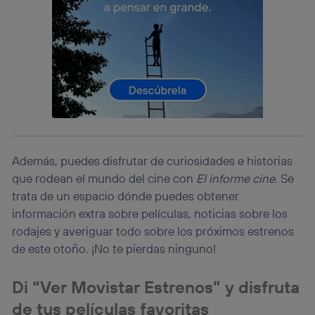
lo que cualquier persona que conecte su dispositivo y
consienta el uso de la tecnología recibirá el mismo
identificador. Típicamente:
Si utilizas una
conexión de banda ancha
(p. ej., Wi-Fi),
el marketing o análisis se realizará en función de las
actividades de navegación de los miembros del hogar
que hayan dado su consentimiento.
Si utilizas
datos móviles
, el marketing será más
personalizado, ya que se basará únicamente en la
navegación del usuario del móvil.
Puedes gestionar los consentimientos Utiq seleccionando
Además, puedes disfrutar de curiosidades e historias
“Administrar Utiq” en la parte inferior de esta página web o
que rodean el mundo del cine con
El informe cine.
Se
visitando el
portal de privacidad de Utiq
trata de un espacio dónde puedes obtener
(“consenthub”)
. Para más información, consulta
información extra sobre películas, noticias sobre los
la
política de privacidad de Utiq
.
rodajes y averiguar todo sobre los próximos estrenos
de este otoño. ¡No te pierdas ninguno!
Di “Ver Movistar Estrenos” y disfruta
de tus películas favoritas