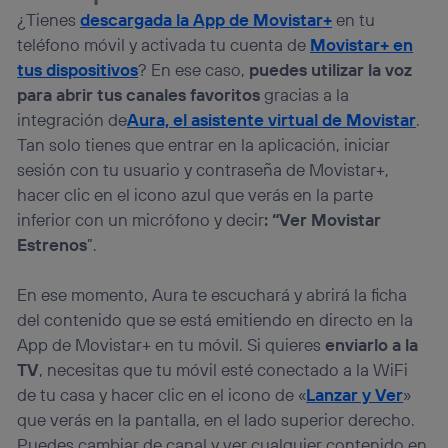
¿Tienes
descargada la App de Movistar+
en tu
teléfono móvil y activada tu cuenta de
Movistar+ en
tus dispositivos
? En ese caso,
puedes utilizar la voz
para abrir tus canales favoritos
gracias a la
integración de
Aura, el asistente virtual de Movistar
.
Tan solo tienes que entrar en la aplicación, iniciar
sesión con tu usuario y contraseña de Movistar+,
hacer clic en el icono azul que verás en la parte
inferior con un micrófono y decir
: “Ver Movistar
Estrenos
”.
En ese momento, Aura te escuchará y abrirá la ficha
del contenido que se está emitiendo en directo en la
App de Movistar+ en tu móvil. Si quieres
enviarlo a la
TV
, necesitas que tu móvil esté conectado a la WiFi
de tu casa y hacer clic en el icono de «
Lanzar y Ver
»
que verás en la pantalla, en el lado superior derecho.
Puedes cambiar de canal y ver cualquier contenido en