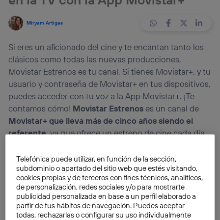
Miryam Artigas
Si eres un aficionado del cine y te encantan tanto los
clásicos como todas las nuevas producciones,
Movistar Estrenos es tu canal. Si tienes Movistar+, y tu
usuario y contraseña de Movistar+ en tus dispositivos,
puedes acceder con tu voz a la App Movistar+. ¡Te
contamos cómo!
Movistar Estrenos
es un canal de
Movistar+ que
lleva más de cinco años siendo el
referente,
ya que ofrece un estreno de cine cada día
en versión original, doblado o subtitulado. Puedes
disfrutar de más de 15 títulos diarios tanto de
Telefónica puede utilizar, en función de la sección,
subdominio o apartado del sitio web que estés visitando,
producción española como internacional.
cookies propias y de terceros con fines técnicos, analíticos,
de personalización, redes sociales y/o para mostrarte
En
Movistar Estrenos
tienes una programación diaria
publicidad personalizada en base a un perfil elaborado a
partir de tus hábitos de navegación. Puedes aceptar
llena de películas nuevas como
Los niños de
todas, rechazarlas o configurar su uso individualmente