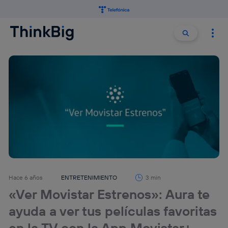
Buscar:
Buscar
Hace 6 años
ENTRETENIMIENTO
3 min
«Ver Movistar Estrenos»: Aura te
ayuda a ver tus películas favoritas
en la TV con la App Movistar+