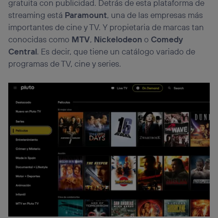
gratuita con publicidad. Detrás de esta plataforma de
streaming está
Paramount
, una de las empresas más
importantes de cine y TV. Y propietaria de marcas tan
conocidas como
MTV
,
Nickelodeon
o
Comedy
Central
. Es decir, que tiene un catálogo variado de
programas de TV, cine y series.