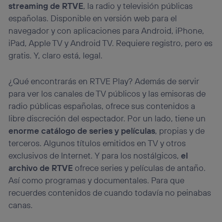
streaming de RTVE
, la radio y televisión públicas
Si utilizas una
conexión de banda ancha
(p. ej., Wi-Fi),
el marketing o análisis se realizará en función de las
españolas. Disponible en versión web para el
actividades de navegación de los miembros del hogar
navegador y con aplicaciones para Android, iPhone,
que hayan dado su consentimiento.
iPad, Apple TV y Android TV. Requiere registro, pero es
Si utilizas
datos móviles
, el marketing será más
gratis. Y, claro está, legal.
personalizado, ya que se basará únicamente en la
navegación del usuario del móvil.
¿Qué encontrarás en RTVE Play? Además de servir
Puedes gestionar los consentimientos Utiq seleccionando
“Administrar Utiq” en la parte inferior de esta página web o
para ver los canales de TV públicos y las emisoras de
visitando el
portal de privacidad de Utiq
radio públicas españolas, ofrece sus contenidos a
(“consenthub”)
. Para más información, consulta
libre discreción del espectador. Por un lado, tiene un
la
política de privacidad de Utiq
.
enorme catálogo de series y películas
, propias y de
terceros. Algunos títulos emitidos en TV y otros
exclusivos de Internet. Y para los nostálgicos,
el
archivo de RTVE
ofrece series y películas de antaño.
Así como programas y documentales. Para que
recuerdes contenidos de cuando todavía no peinabas
canas.