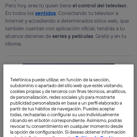
Pero hoy, eres tú quien tiene
el control del televisor
.
En todos los
sentidos
. Conectando tu televisor a
Internet y accediendo a determinados sitios web, que
también cuentan con aplicación oficial, tendrás a tu
alcance decenas de
series y películas
. Gratis y en tu
idioma.
Telefónica puede utilizar, en función de la sección,
subdominio o apartado del sitio web que estés visitando,
cookies propias y de terceros con fines técnicos, analíticos,
de personalización, redes sociales y/o para mostrarte
publicidad personalizada en base a un perfil elaborado a
partir de tus hábitos de navegación. Puedes aceptar
todas, rechazarlas o configurar su uso individualmente
clicando en el botón correspondiente. Asimismo, podrás
revocar tu consentimiento en cualquier momento desde
la opción de configuración. Si deseas obtener información