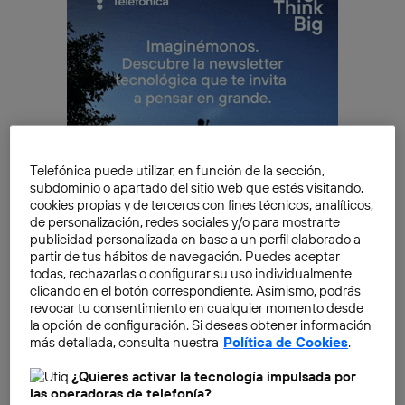
Telefónica puede utilizar, en función de la sección,
subdominio o apartado del sitio web que estés visitando,
cookies propias y de terceros con fines técnicos, analíticos,
de personalización, redes sociales y/o para mostrarte
publicidad personalizada en base a un perfil elaborado a
partir de tus hábitos de navegación. Puedes aceptar
todas, rechazarlas o configurar su uso individualmente
clicando en el botón correspondiente. Asimismo, podrás
Sin embargo, no todos los televisores inteligentes
revocar tu consentimiento en cualquier momento desde
poseen las mismas características ni ofrecen la misma
la opción de configuración. Si deseas obtener información
experiencia. Por eso, al momento de elegir el
mejor
más detallada, consulta nuestra
Política de Cookies
.
TV
para nuestro hogar debemos buscar la resolución
¿Quieres activar la tecnología impulsada por
y las tecnologías que ofrezcan la mejor experiencia.
las operadoras de telefonía?