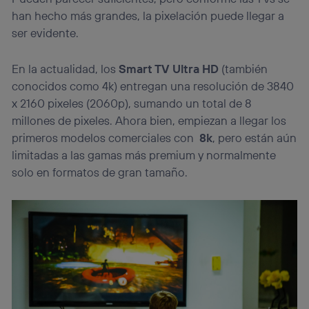
han hecho más grandes, la pixelación puede llegar a
Si utilizas
datos móviles
, el marketing será más
personalizado, ya que se basará únicamente en la
ser evidente.
navegación del usuario del móvil.
Puedes gestionar los consentimientos Utiq seleccionando
En la actualidad, los
Smart TV Ultra HD
(también
“Administrar Utiq” en la parte inferior de esta página web o
conocidos como 4k) entregan una resolución de 3840
visitando el
portal de privacidad de Utiq
x 2160 pixeles (2060p), sumando un total de 8
(“consenthub”)
. Para más información, consulta
la
política de privacidad de Utiq
.
millones de pixeles. Ahora bien, empiezan a llegar los
primeros modelos comerciales con
8k
, pero están aún
limitadas a las gamas más premium y normalmente
solo en formatos de gran tamaño.