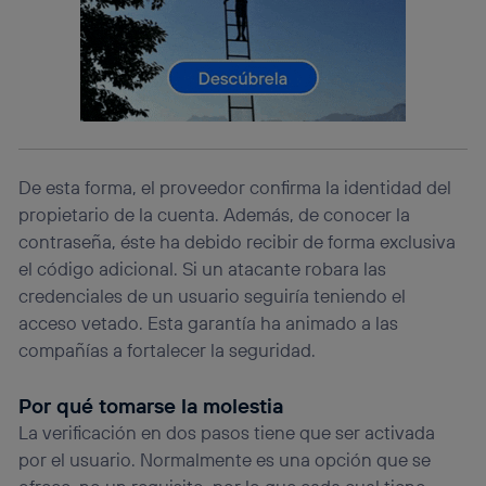
información de la cuenta de cliente de
telecomunicaciones vinculada a la conexión que utilizas
(p. ej., número de teléfono móvil).
Este identificador se asigna a la conexión de internet, por
lo que cualquier persona que conecte su dispositivo y
consienta el uso de la tecnología recibirá el mismo
identificador. Típicamente:
Si utilizas una
conexión de banda ancha
(p. ej., Wi-Fi),
De esta forma, el proveedor confirma la identidad del
el marketing o análisis se realizará en función de las
propietario de la cuenta. Además, de conocer la
actividades de navegación de los miembros del hogar
que hayan dado su consentimiento.
contraseña, éste ha debido recibir de forma exclusiva
Si utilizas
datos móviles
, el marketing será más
el código adicional. Si un atacante robara las
personalizado, ya que se basará únicamente en la
credenciales de un usuario seguiría teniendo el
navegación del usuario del móvil.
acceso vetado. Esta garantía ha animado a las
Puedes gestionar los consentimientos Utiq seleccionando
compañías a fortalecer la seguridad.
“Administrar Utiq” en la parte inferior de esta página web o
visitando el
portal de privacidad de Utiq
(“consenthub”)
. Para más información, consulta
Por qué tomarse la molestia
la
política de privacidad de Utiq
.
La verificación en dos pasos tiene que ser activada
por el usuario. Normalmente es una opción que se