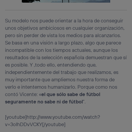
personalizado, ya que se basará únicamente en la
navegación del usuario del móvil.
Puedes gestionar los consentimientos Utiq seleccionando
Su modelo nos puede orientar a la hora de conseguir
“Administrar Utiq” en la parte inferior de esta página web o
unos objetivos ambiciosos en cualquier organización,
visitando el
portal de privacidad de Utiq
(“consenthub”)
. Para más información, consulta
pero sin perder de vista los medios para alcanzarlos.
la
política de privacidad de Utiq
.
Se basa en una visión a largo plazo, algo que parece
incompatible con los tiempos actuales, aunque los
resultados de la selección española demuestran que sí
es posible. Y ,todo ello, entendiendo que,
independientemente del trabajo que realizamos, es
muy importante que ampliemos nuestra forma de
verlo e intentemos humanizarlo. Porque como nos
contó Vicente: «
el que sólo sabe de fútbol
seguramente no sabe ni de fútbol
”.
[youtube]http://www.youtube.com/watch?
v=3oIhDDvVCKY[/youtube]