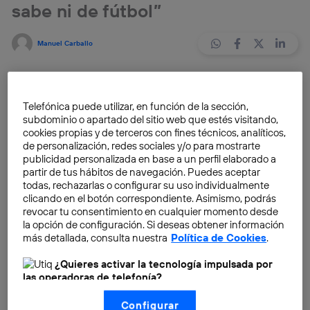
sabe ni de fútbol”
Manuel Carballo
La semana pasada, tras recibir el premio como mejor
entrenador FIFA
,
os adelantábamos
un pequeño
Telefónica puede utilizar, en función de la sección,
fragmento de la entrevista
a
Vicente del Bosque
en
subdominio o apartado del sitio web que estés visitando,
la que nos habló de los sueños que todavía le quedan
cookies propias y de terceros con fines técnicos, analíticos,
de personalización, redes sociales y/o para mostrarte
por cumplir. Hoy os ofrecemos la parte más
publicidad personalizada en base a un perfil elaborado a
importante, en la que nos cuenta los secretos que
partir de tus hábitos de navegación. Puedes aceptar
esconde su modelo profesional.
todas, rechazarlas o configurar su uso individualmente
clicando en el botón correspondiente. Asimismo, podrás
revocar tu consentimiento en cualquier momento desde
En la entrevista nos habla de cómo busca el talento,
la opción de configuración. Si deseas obtener información
de la importancia de las buenas relaciones dentro de
más detallada, consulta nuestra
Política de Cookies
.
un grupo, de si es mejor usar la mano dura o el cariño
¿Quieres activar la tecnología impulsada por
para
liderar
y, también, de la mejor forma de
las operadoras de telefonía?
responder ante las derrotas o si vale todo para
Nosotros, Telefónica S.A., utilizamos la tecnología Utiq para
conseguir una victoria. Son temas que merecen un
Configurar
realizar nuestras acciones de marketing digital o análisis