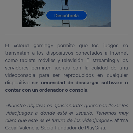
identificador. Típicamente:
Si utilizas una
conexión de banda ancha
(p. ej., Wi-Fi),
el marketing o análisis se realizará en función de las
actividades de navegación de los miembros del hogar
que hayan dado su consentimiento.
Si utilizas
datos móviles
, el marketing será más
personalizado, ya que se basará únicamente en la
navegación del usuario del móvil.
El «cloud gaming» permite que los juegos se
transmitan a los dispositivos conectados a Internet
Puedes gestionar los consentimientos Utiq seleccionando
“Administrar Utiq” en la parte inferior de esta página web o
como tablets, móviles y televisión. El streaming y los
visitando el
portal de privacidad de Utiq
servidores permiten juegos con la calidad de una
(“consenthub”)
. Para más información, consulta
videoconsola para ser reproducidos en cualquier
la
política de privacidad de Utiq
.
dispositivo
sin necesidad de descargar software o
contar con un ordenador o consola
.
«Nuestro objetivo es apasionante: queremos llevar los
videojuegos a donde esté el usuario. Tenemos muy
claro que este es el futuro de los videojuegos»
, afirma
César Valencia, Socio Fundador de PlayGiga.