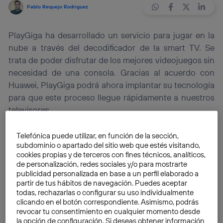
Pablo Requejo Rodriguez
PlayGiga ha desarrollado un servicio para jugar en la
nube a través del decodificador de la smart TV. Se
trata de poder disfrutar de los mejores videojuegos sin
necesidad de una consola. Gracias al acuerdo con
Huawei, PlayGiga podrá ahora implantar su tecnología
para que este proceso llegue rápidamente a nuestros
televisores.
Vivimos en el mundo del
“todo conectado”
, la nube y
Telefónica puede utilizar, en función de la sección,
subdominio o apartado del sitio web que estés visitando,
las
Smart TV
son parte de este cambio del que
cookies propias y de terceros con fines técnicos, analíticos,
estamos siendo testigos. Tantas son las innovaciones
de personalización, redes sociales y/o para mostrarte
en todos los campos que el de los videojuegos no se
publicidad personalizada en base a un perfil elaborado a
partir de tus hábitos de navegación. Puedes aceptar
queda atrás, y
PlayGiga
,
mediante su servicio de
todas, rechazarlas o configurar su uso individualmente
juegos en la nube,
permitirá disfrutar de un gran
clicando en el botón correspondiente. Asimismo, podrás
catálogo de juegos en la misma televisión sin
revocar tu consentimiento en cualquier momento desde
la opción de configuración. Si deseas obtener información
necesidad de tener un dispositivo destinado a la